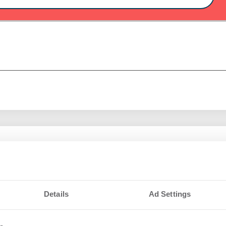
nteressieren
al verstärkt IPH
And
Details
Ad Settings
sing Manager
Ber
Roh
.2026