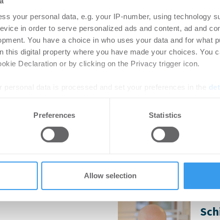
a
Pe
rtikel Wenn noch nicht
ss your personal data, e.g. your IP-number, using technology s
ie sich jetzt Ihren kostenlosen
Langj
evice in order to serve personalized ads and content, ad and c
ten ...
Vermi
opment. You have a choice in who uses your data and for what p
Grund
on this digital property where you have made your choices. You 
kie Declaration or by clicking on the Privacy trigger icon.
 personal data is processed and set your preferences in the
det
tment Management
Mar
atanabe zum Head
Mar
e content and ads, to provide social media features and to analy
Preferences
Statistics
Ka
 our site with our social media, advertising and analytics partn
 provided to them or that they’ve collected from your use of their
6
Mario
Marke
uli 2026.
Allow selection
ist neuer CFO bei
CoR
Sch