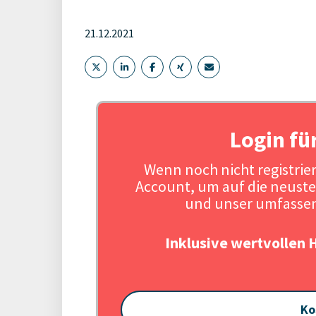
21.12.2021
Login fü
Wenn noch nicht registriert
Account, um auf die neuste
und unser umfassen
Inklusive wertvollen 
Ko