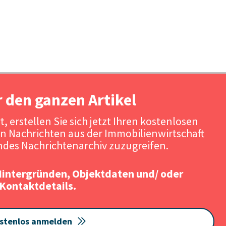
r den ganzen Artikel
, erstellen Sie sich jetzt Ihren kostenlosen
n Nachrichten aus der Immobilienwirtschaft
des Nachrichtenarchiv zuzugreifen.
Hintergründen, Objektdaten und/ oder
Kontaktdetails.
stenlos anmelden