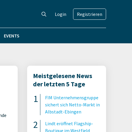
Login
Registrieren
EVENTS
Meistgelesene News
der letzten 5 Tage
FIM Unternehmensgruppe
sichert sich Netto-Markt in
Albstadt-Ebingen
ende
Lindt eröffnet Flagship-
Boutique im Westfield