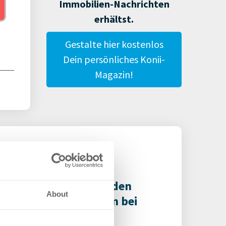
Immobilien-Nachrichten
erhältst.
Gestalte hier kostenlos
Dein persönliches Konii-
Magazin!
reas Baumann leitet den
About
eich Privatimmobilien bei
rer Immobilien