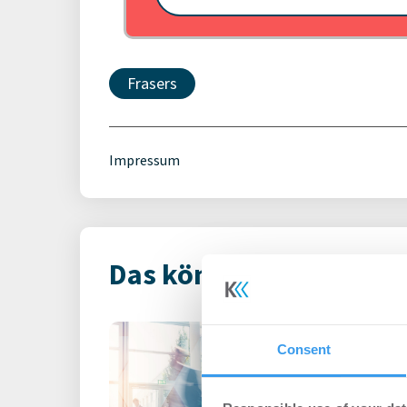
Frasers
Impressum
Das könnte Dich auch i
Philipp Westph
Consent
Gruppe als Lea
Personalien
-
03.08