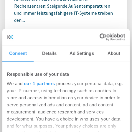
Rechenzentren: Steigende Außentemperaturen
und immer leistungsfähigere IT-Systeme treiben
den ...
Ingeborg-Warschke-Nachwuchspreis
2026 – Bewerbung bis 2. August
Consent
Details
Ad Settings
About
möglich – Bundesbauministerin
Verena Hubertz abermals
Responsible use of your data
Schirmherrin
We and
our 1 partners
process your personal data, e.g.
-
08.07.2026
your IP-number, using technology such as cookies to
Login für den ganzen Artikel Wenn noch nicht
store and access information on your device in order to
registriert, erstellen Sie sich jetzt Ihren
serve personalized ads and content, ad and content
kostenlosen Account, um auf die neusten ...
measurement, audience research and services
development. You have a choice in who uses your data
and for what purposes. Your privacy choices are only