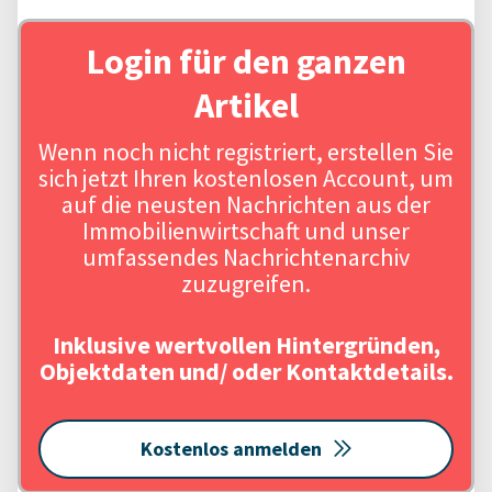
Login für den ganzen
Artikel
Wenn noch nicht registriert, erstellen Sie
sich jetzt Ihren kostenlosen Account, um
auf die neusten Nachrichten aus der
Immobilienwirtschaft und unser
umfassendes Nachrichtenarchiv
zuzugreifen.
Inklusive wertvollen Hintergründen,
Objektdaten und/ oder Kontaktdetails.
Kostenlos anmelden