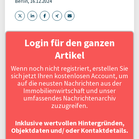
Berlin, 16.12.2024
Login für den ganzen
Artikel
Wenn noch nicht registriert, erstellen Sie
sich jetzt Ihren kostenlosen Account, um
auf die neusten Nachrichten aus der
Immobilienwirtschaft und unser
umfassendes Nachrichtenarchiv
zuzugreifen.
Inklusive wertvollen Hintergründen,
Objektdaten und/ oder Kontaktdetails.