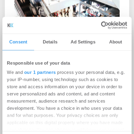
Consent
Details
Ad Settings
About
Responsible use of your data
Norges Bank Investment
We and
our 1 partners
process your personal data, e.g.
Management und Sonae Sierra
your IP-number, using technology such as cookies to
store and access information on your device in order to
gründen Joint Venture zum Erwerb
serve personalized ads and content, ad and content
von 8 Einkaufscentern in Spanien
measurement, audience research and services
Shopping Center | Unternehmen
-
01.08.2026
development. You have a choice in who uses your data
and for what purposes. Your privacy choices are only
Im Rahmen des neuen Joint Ventures von Norges
applicable on this digital property where you have made
Bank Investment Management und Sonae Sierra
your choices. You can change or withdraw your consent