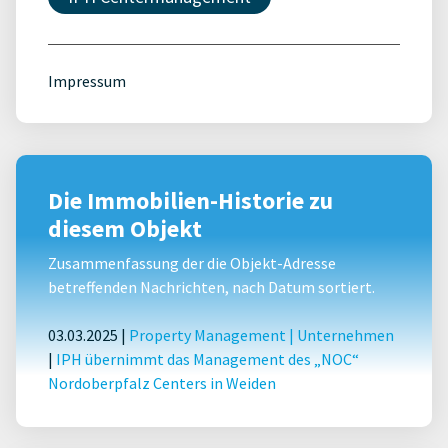
Impressum
Die Immobilien-Historie zu
diesem Objekt
Zusammenfassung der die Objekt-Adresse
betreffenden Nachrichten, nach Datum sortiert.
03.03.2025 |
Property Management
|
Unternehmen
|
IPH übernimmt das Management des „NOC“
Nordoberpfalz Centers in Weiden