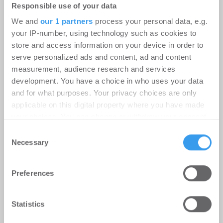
Responsible use of your data
We and
our 1 partners
process your personal data, e.g.
your IP-number, using technology such as cookies to
store and access information on your device in order to
serve personalized ads and content, ad and content
measurement, audience research and services
e+k baut Kompetenzen im Property
development. You have a choice in who uses your data
Management für Wohnimmobilien
and for what purposes. Your privacy choices are only
aus
applicable on this digital property where you have made
your choices. You can change or withdraw your consent
Property Management | Unternehmen
-
any time from the Cookie Declaration or by clicking on
Consent
the Privacy trigger icon.
Necessary
30.07.2026
Selection
Login für den ganzen Artikel Wenn noch nicht
Find out more about how your personal data is processed
registriert, erstellen Sie sich jetzt Ihren
Preferences
and set your preferences in the
details section
.
kostenlosen Account, um auf die neusten ...
We use cookies to personalise content and ads, to
Statistics
provide social media features and to analyse our traffic.