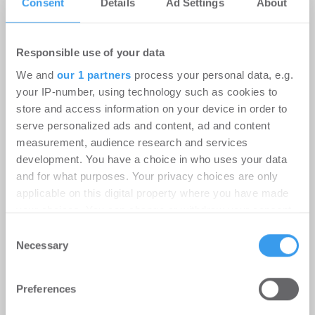
Consent
Details
Ad Settings
About
Rekordhitze setzt Rechenzentren
unter Druck
Responsible use of your data
-
31.07.2026
We and
our 1 partners
process your personal data, e.g.
Anhaltende Hitze wird zum Risiko für
your IP-number, using technology such as cookies to
Rechenzentren: Steigende Außentemperaturen
store and access information on your device in order to
und immer leistungsfähigere IT-Systeme treiben
serve personalized ads and content, ad and content
den ...
measurement, audience research and services
development. You have a choice in who uses your data
and for what purposes. Your privacy choices are only
Ingeborg-Warschke-Nachwuchspreis
applicable on this digital property where you have made
2026 – Bewerbung bis 2. August
your choices. You can change or withdraw your consent
möglich – Bundesbauministerin
any time from the Cookie Declaration or by clicking on
Consent
Verena Hubertz abermals
the Privacy trigger icon.
Necessary
Selection
Schirmherrin
Find out more about how your personal data is processed
Preferences
-
08.07.2026
and set your preferences in the
details section
.
Login für den ganzen Artikel Wenn noch nicht