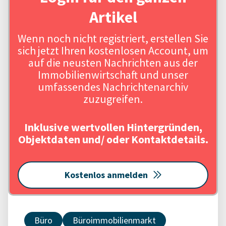
Artikel
Wenn noch nicht registriert, erstellen Sie
sich jetzt Ihren kostenlosen Account, um
auf die neusten Nachrichten aus der
Immobilienwirtschaft und unser
umfassendes Nachrichtenarchiv
zuzugreifen.
Inklusive wertvollen Hintergründen,
Objektdaten und/ oder Kontaktdetails.
Kostenlos anmelden
Büro
Büroimmobilienmarkt