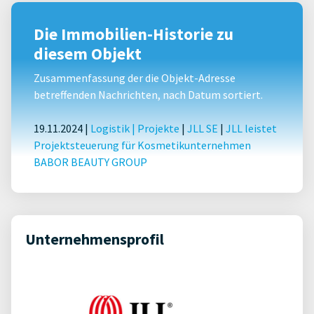
Die Immobilien-Historie zu
diesem Objekt
Zusammenfassung der die Objekt-Adresse
betreffenden Nachrichten, nach Datum sortiert.
19.11.2024 |
Logistik
|
Projekte
|
JLL SE
|
JLL leistet
Projektsteuerung für Kosmetikunternehmen
BABOR BEAUTY GROUP
Unternehmensprofil