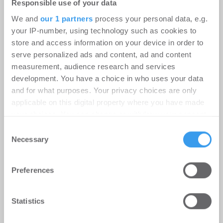
Responsible use of your data
We and
our 1 partners
process your personal data, e.g.
your IP-number, using technology such as cookies to
store and access information on your device in order to
serve personalized ads and content, ad and content
measurement, audience research and services
development. You have a choice in who uses your data
and for what purposes. Your privacy choices are only
applicable on this digital property where you have made
Kaufpreise für Neubauwohnungen
your choices. You can change or withdraw your consent
steigen wieder
any time from the Cookie Declaration or by clicking on
Consent
the Privacy trigger icon.
Necessary
Selection
Wohnen | Märkte
-
21.07.2026
Find out more about how your personal data is processed
Kaufpreise für Neubauwohnungen steigen wieder
Preferences
and set your preferences in the
details section
.
We use cookies to personalise content and ads, to
Statistics
provide social media features and to analyse our traffic.
We also share information about your use of our site with