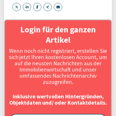
Login für den ganzen
Artikel
Wenn noch nicht registriert, erstellen Sie
sich jetzt Ihren kostenlosen Account, um
auf die neusten Nachrichten aus der
Immobilienwirtschaft und unser
umfassendes Nachrichtenarchiv
zuzugreifen.
Inklusive wertvollen Hintergründen,
Objektdaten und/ oder Kontaktdetails.