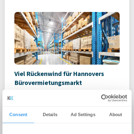
Viel Rückenwind für Hannovers
Bürovermietungsmarkt
Büro | Märkte
-
24.07.2026
Durchschnittliche Dealgröße steigt im
Jahresvergleich um 70 Prozent
Consent
Details
Ad Settings
About