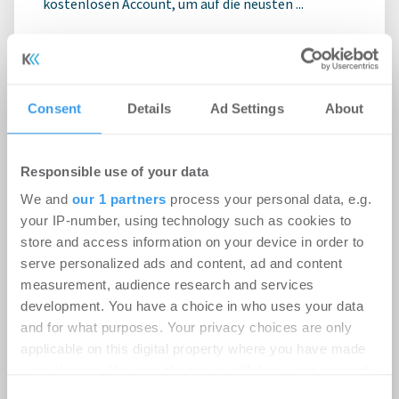
kostenlosen Account, um auf die neusten ...
Consent
Details
Ad Settings
About
Responsible use of your data
We and
our 1 partners
process your personal data, e.g.
your IP-number, using technology such as cookies to
store and access information on your device in order to
serve personalized ads and content, ad and content
measurement, audience research and services
GREIX Kaufpreisindex Q2 2026:
development. You have a choice in who uses your data
Preisanstieg verliert an Schwung,
and for what purposes. Your privacy choices are only
real sinken die Immobilienpreise im
applicable on this digital property where you have made
your choices. You can change or withdraw your consent
Jahresvergleich
any time from the Cookie Declaration or by clicking on
Consent