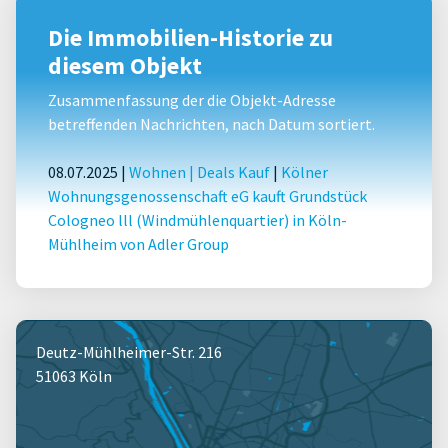
Die Immobilien-Historie zu
diesem Objekt
Zusammenfassung der die Objekt-Adresse
betreffenden Nachrichten, nach Datum sortiert.
08.07.2025 |
Wohnen
|
Deals Kauf
|
Kölner
Wohnungsgenossenschaft eG kauft Grundstück
Cologneo lll (Windmühlenquartier) in Köln-
Mühlheim von Adler Group
Deutz-Mühlheimer-Str. 216
51063 Köln