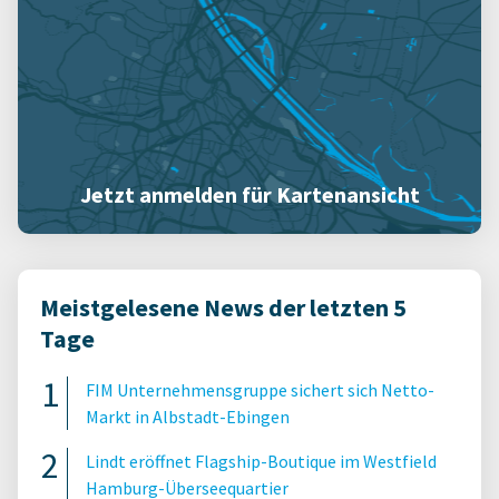
Jetzt anmelden für Kartenansicht
Meistgelesene News der letzten 5
Tage
FIM Unternehmensgruppe sichert sich Netto-
Markt in Albstadt-Ebingen
Lindt eröffnet Flagship-Boutique im Westfield
Hamburg-Überseequartier