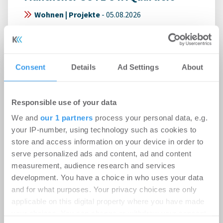
Wohnen | Projekte
-
05.08.2026
DLA Piper berät Ginkgo bei der Gründung eines
Joint Ventures mit ALP.X zur Entwicklung des
Münchener GUTE UTA Quartiers
Consent
Details
Ad Settings
About
Responsible use of your data
We and
our 1 partners
process your personal data, e.g.
your IP-number, using technology such as cookies to
store and access information on your device in order to
serve personalized ads and content, ad and content
measurement, audience research and services
development. You have a choice in who uses your data
and for what purposes. Your privacy choices are only
applicable on this digital property where you have made
your choices. You can change or withdraw your consent
BUWOG sichert Industriedenkmal