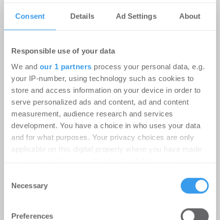
Consent
Details
Ad Settings
About
Immobilieninvestmentmarkt
Deutschland – August 2026
Responsible use of your data
Büro | Märkte
-
06.08.2026
We and
our 1 partners
process your personal data, e.g.
your IP-number, using technology such as cookies to
Login für den ganzen Artikel Wenn noch nicht
store and access information on your device in order to
registriert, erstellen Sie sich jetzt Ihren
serve personalized ads and content, ad and content
kostenlosen Account, um auf die neusten ...
measurement, audience research and services
development. You have a choice in who uses your data
and for what purposes. Your privacy choices are only
applicable on this digital property where you have made
your choices. You can change or withdraw your consent
any time from the Cookie Declaration or by clicking on
Consent
the Privacy trigger icon.
Necessary
Selection
Find out more about how your personal data is processed
Preferences
and set your preferences in the
details section
.