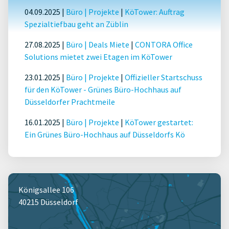
04.09.2025 |
Büro
|
Projekte
|
KöTower: Auftrag
Spezialtiefbau geht an Züblin
27.08.2025 |
Büro
|
Deals Miete
|
CONTORA Office
Solutions mietet zwei Etagen im KöTower
23.01.2025 |
Büro
|
Projekte
|
Offizieller Startschuss
für den KöTower - Grünes Büro-Hochhaus auf
Düsseldorfer Prachtmeile
16.01.2025 |
Büro
|
Projekte
|
KöTower gestartet:
Ein Grünes Büro-Hochhaus auf Düsseldorfs Kö
Königsallee 106
40215 Düsseldorf