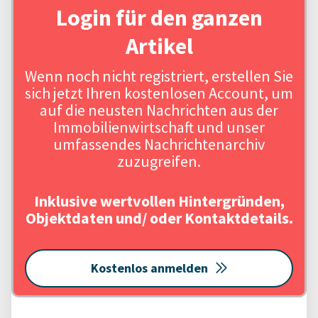
Login für den ganzen
Artikel
Wenn noch nicht registriert, erstellen Sie
sich jetzt Ihren kostenlosen Account, um
auf die neusten Nachrichten aus der
Immobilienwirtschaft und unser
umfassendes Nachrichtenarchiv
zuzugreifen.
Inklusive wertvollen Hintergründen,
Objektdaten und/ oder Kontaktdetails.
Kostenlos anmelden