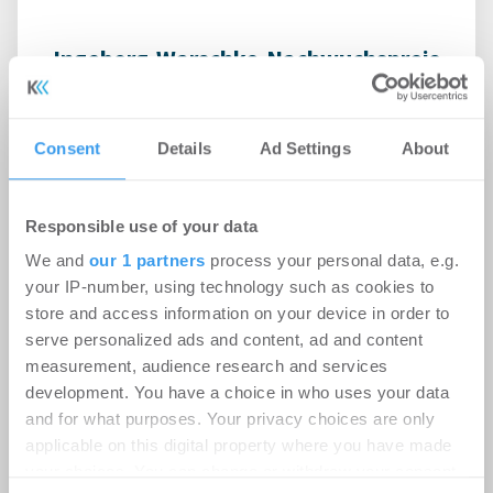
Ingeborg-Warschke-Nachwuchspreis
2026 – Bewerbung bis 2. August
möglich – Bundesbauministerin
Consent
Details
Ad Settings
About
Verena Hubertz abermals
Schirmherrin
Responsible use of your data
-
08.07.2026
Login für den ganzen Artikel Wenn noch nicht
We and
our 1 partners
process your personal data, e.g.
registriert, erstellen Sie sich jetzt Ihren
your IP-number, using technology such as cookies to
kostenlosen Account, um auf die neusten ...
store and access information on your device in order to
serve personalized ads and content, ad and content
measurement, audience research and services
development. You have a choice in who uses your data
and for what purposes. Your privacy choices are only
applicable on this digital property where you have made
your choices. You can change or withdraw your consent