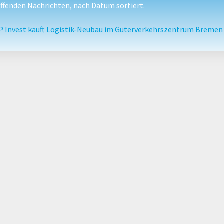
fenden Nachrichten, nach Datum sortiert.
P Invest kauft Logistik-Neubau im Güterverkehrszentrum Bremen