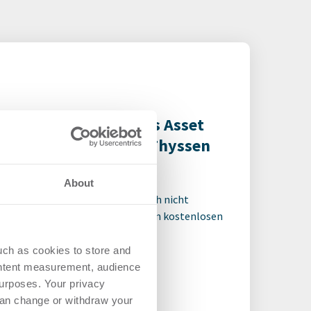
 verstärkt technisches Asset
agement mit Julius Thyssen
rsonalien
-
07.07.2026
About
 für den ganzen Artikel Wenn noch nicht
riert, erstellen Sie sich jetzt Ihren kostenlosen
t, um auf die neusten ...
uch as cookies to store and
ontent measurement, audience
urposes. Your privacy
can change or withdraw your