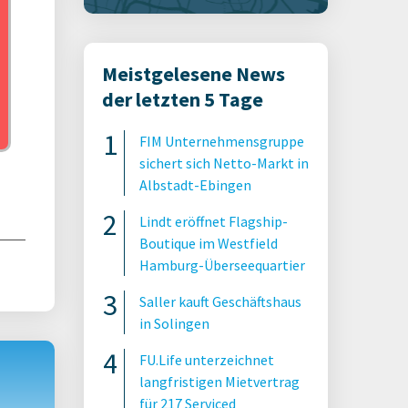
Meistgelesene News
der letzten 5 Tage
FIM Unternehmensgruppe
sichert sich Netto-Markt in
Albstadt-Ebingen
Lindt eröffnet Flagship-
Boutique im Westfield
Hamburg-Überseequartier
Saller kauft Geschäftshaus
in Solingen
FU.Life unterzeichnet
langfristigen Mietvertrag
für 217 Serviced