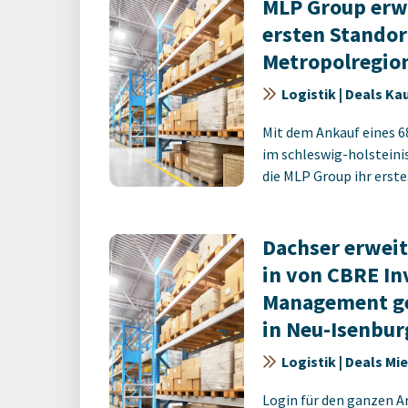
MLP Group erwe
ersten Standor
Metropolregio
Logistik | Deals Ka
Mit dem Ankauf eines 6
im schleswig-holsteini
die MLP Group ihr erstes 
Dachser erweit
in von CBRE I
Management g
in Neu-Isenbur
Logistik | Deals Mi
Login für den ganzen A