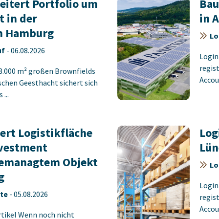
itert Portfolio um
Bau
t in der
in 
n Hamburg
Lo
uf
-
06.08.2026
Login
regist
8.000 m² großen Brownfields
Accoun
schen Geesthacht sichert sich
...
ert Logistikfläche
Log
nvestment
Lün
emanagtem Objekt
Lo
g
Login
ete
-
05.08.2026
regist
Accoun
rtikel Wenn noch nicht