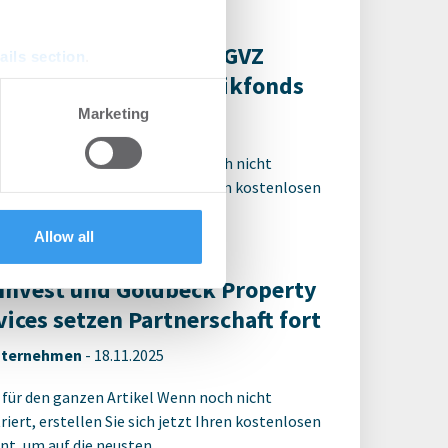
 Invest erwirbt
chlagsimmobilie im GVZ
ails section
.
men für neuen Logistikfonds
se our traffic. We also share
Marketing
gistik | Deals Kauf
-
14.04.2026
ers who may combine it with
 services.
 für den ganzen Artikel Wenn noch nicht
riert, erstellen Sie sich jetzt Ihren kostenlosen
t, um auf die neusten ...
Allow all
 Invest und Goldbeck Property
vices setzen Partnerschaft fort
ternehmen
-
18.11.2025
 für den ganzen Artikel Wenn noch nicht
riert, erstellen Sie sich jetzt Ihren kostenlosen
t, um auf die neusten ...