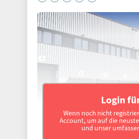
Login fü
Wenn noch nicht registriert
Account, um auf die neuste
und unser umfassen