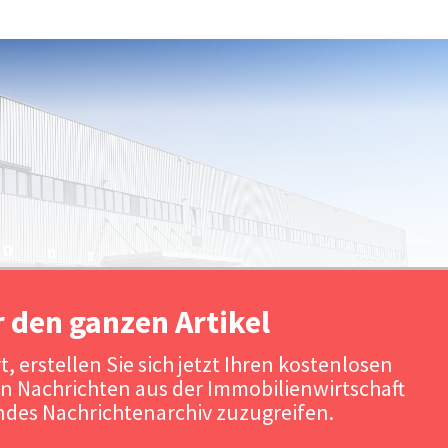
r den ganzen Artikel
, erstellen Sie sich jetzt Ihren kostenlosen
n Nachrichten aus der Immobilienwirtschaft
Quelle: LIP Invest / Urheber: LIP In
des Nachrichtenarchiv zuzugreifen.