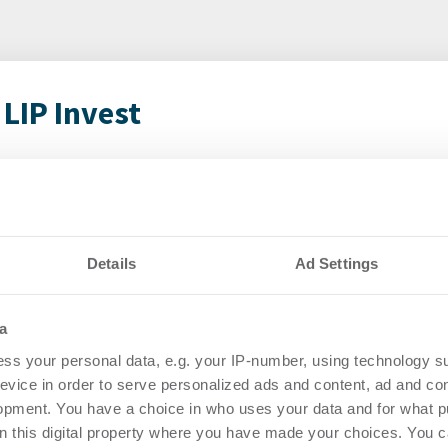
LIP Invest
ffentlicht
LIP
Man
bilien
Pe
ür Q2 2026
Details
Ad Settings
Login
04.08.2026
regist
a
Accoun
rtikel Wenn noch nicht
ss your personal data, e.g. your IP-number, using technology s
ie sich jetzt Ihren kostenlosen
evice in order to serve personalized ads and content, ad and c
ten ...
opment. You have a choice in who uses your data and for what p
on this digital property where you have made your choices. You 