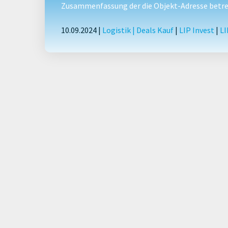
Zusammenfassung der die Objekt-Adresse betref
10.09.2024 |
Logistik
|
Deals Kauf
|
LIP Invest
|
LI