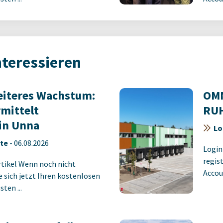
nteressieren
eiteres Wachstum:
OMN
mittelt
RUH
 in Unna
Lo
ete
-
06.08.2026
Login
regist
rtikel Wenn noch nicht
Accoun
ie sich jetzt Ihren kostenlosen
ten ...