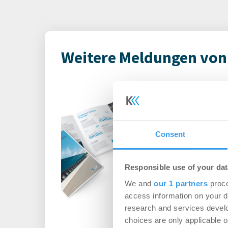
Weitere Meldungen von 
LIP Invest verö
Marktbericht
„Logistikimmo
Deutschland“ f
Consent
Logistik | Märkte
-
Responsible use of your dat
Login für den ganzen A
We and
our 1 partners
proce
registriert, erstellen S
access information on your d
Account, um auf die neus
research and services devel
choices are only applicable 