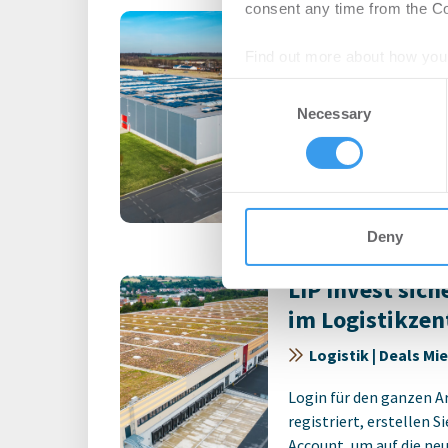
consent any time from the Coo
LIP Invest erz
für Logistikim
Find out more about how your
Hildesheim
Consent
We use cookies to personalis
Necessary
Selection
Logistik | Deals Mi
information about your use of
other information that you’ve
Login für den ganzen A
registriert, erstellen S
Account, um auf die neus
Deny
LIP Invest sic
im Logistikze
Logistik | Deals Mi
Login für den ganzen A
registriert, erstellen S
Account, um auf die neus