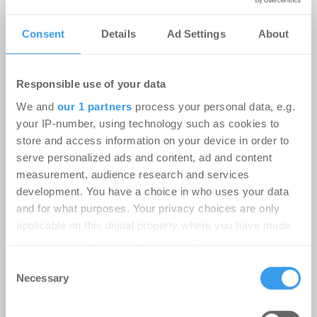
NAI apollo: Verhaltener
Jahresauftakt 2026 auf dem
Consent
Details
Ad Settings
About
deutschen Transaktionsmarkt für
Wohnportfolios
Responsible use of your data
Wohnen | Märkte
-
09.04.2026
We and
our 1 partners
process your personal data, e.g.
Login für den ganzen Artikel Wenn noch nicht
your IP-number, using technology such as cookies to
registriert, erstellen Sie sich jetzt Ihren
store and access information on your device in order to
kostenlosen Account, um auf die neusten ...
serve personalized ads and content, ad and content
measurement, audience research and services
development. You have a choice in who uses your data
and for what purposes. Your privacy choices are only
applicable on this digital property where you have made
your choices. You can change or withdraw your consent
any time from the Cookie Declaration or by clicking on
Consent
the Privacy trigger icon.
Necessary
Selection
Find out more about how your personal data is processed