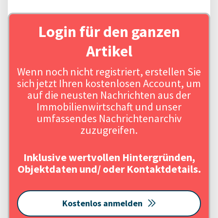
Login für den ganzen
Artikel
Wenn noch nicht registriert, erstellen Sie
sich jetzt Ihren kostenlosen Account, um
auf die neusten Nachrichten aus der
Immobilienwirtschaft und unser
umfassendes Nachrichtenarchiv
zuzugreifen.
Inklusive wertvollen Hintergründen,
Objektdaten und/ oder Kontaktdetails.
Kostenlos anmelden