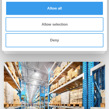
of their services.
Allow all
11.11.2025
Allow selection
CA Immo vermietet letzte Büroflächen im
Frankfurter Hochhaus ONE – Gebäude
vollständig vermietet
Deny
Büro | Deals Miete