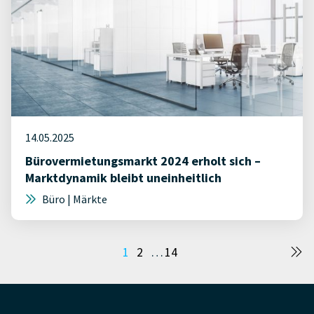
14.05.2025
Bürovermietungsmarkt 2024 erholt sich –
Marktdynamik bleibt uneinheitlich
Büro | Märkte
Seitennummerierung
1
2
…
14
der
Beiträge