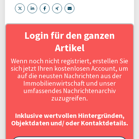
Login für den ganzen
Artikel
Wenn noch nicht registriert, erstellen Sie
sich jetzt Ihren kostenlosen Account, um
auf die neusten Nachrichten aus der
Immobilienwirtschaft und unser
umfassendes Nachrichtenarchiv
zuzugreifen.
Inklusive wertvollen Hintergründen,
Objektdaten und/ oder Kontaktdetails.