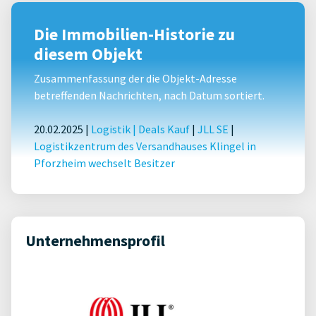
Die Immobilien-Historie zu
diesem Objekt
Zusammenfassung der die Objekt-Adresse
betreffenden Nachrichten, nach Datum sortiert.
20.02.2025 |
Logistik
|
Deals Kauf
|
JLL SE
|
Logistikzentrum des Versandhauses Klingel in
Pforzheim wechselt Besitzer
Unternehmensprofil