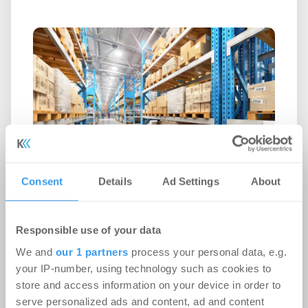
Viel Rückenwind für Hannovers
Consent
Details
Ad Settings
About
Bürovermietungsmarkt
Büro | Märkte
-
24.07.2026
Responsible use of your data
Durchschnittliche Dealgröße steigt im
We and
our 1 partners
process your personal data, e.g.
Jahresvergleich um 70 Prozent
your IP-number, using technology such as cookies to
store and access information on your device in order to
serve personalized ads and content, ad and content