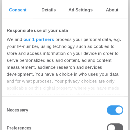
Consent
Details
Ad Settings
About
Responsible use of your data
We and
our 1 partners
process your personal data, e.g.
your IP-number, using technology such as cookies to
store and access information on your device in order to
9.000 m² für weiteres Wachstum:
serve personalized ads and content, ad and content
RUHR REAL vermittelt
measurement, audience research and services
Logistikfläche in Unna
development. You have a choice in who uses your data
and for what purposes. Your privacy choices are only
Logistik | Deals Miete
-
06.08.2026
applicable on this digital property where you have made
your choices. You can change or withdraw your consent
Login für den ganzen Artikel Wenn noch nicht
any time from the Cookie Declaration or by clicking on
registriert, erstellen Sie sich jetzt Ihren
Consent
the Privacy trigger icon.
Necessary
kostenlosen Account, um auf die neusten ...
Selection
Find out more about how your personal data is processed
Preferences
and set your preferences in the
details section
.