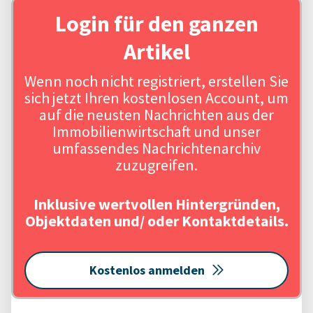
Login für den ganzen
Artikel
Wenn noch nicht registriert, erstellen Sie
sich jetzt Ihren kostenlosen Account, um
auf die neusten Nachrichten aus der
Immobilienwirtschaft und unser
umfassendes Nachrichtenarchiv
zuzugreifen.
Inklusive wertvollen Hintergründen,
Objektdaten und/ oder Kontaktdetails.
Kostenlos anmelden