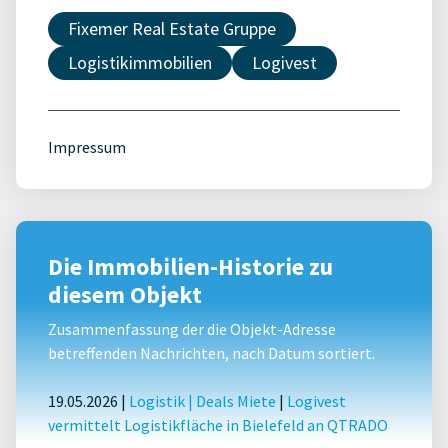
Fixemer Real Estate Gruppe
Logistikimmobilien
Logivest
Impressum
Die Immobilien-Historie zu
diesem Objekt
Zusammenfassung der die Objekt-Adresse
betreffenden Nachrichten, nach Datum sortiert.
19.05.2026 |
Logistik
|
Deals Miete
|
Logivest
vermittelt Logistikfläche in Bielefeld an QTRADO