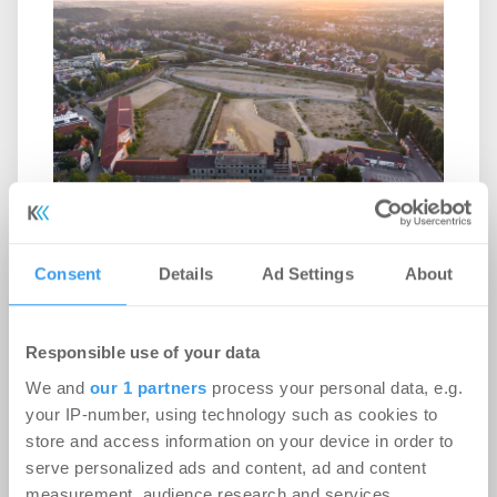
BUWOG sichert Industriedenkmal
Consent
Details
Ad Settings
About
Wohnen | Projekte
-
05.08.2026
Demontage des historischen Wasserturms auf
Responsible use of your data
Dachauer MD-Gelände
We and
our 1 partners
process your personal data, e.g.
your IP-number, using technology such as cookies to
store and access information on your device in order to
serve personalized ads and content, ad and content
measurement, audience research and services