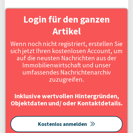
Login für den ganzen
Artikel
Wenn noch nicht registriert, erstellen Sie
sich jetzt Ihren kostenlosen Account, um
auf die neusten Nachrichten aus der
Immobilienwirtschaft und unser
umfassendes Nachrichtenarchiv
zuzugreifen.
Inklusive wertvollen Hintergründen,
Objektdaten und/ oder Kontaktdetails.
Kostenlos anmelden