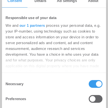
kostenlosen Account, um auf die neusten ...
Consent
Details
Ad Settings
About
Responsible use of your data
We and
our 1 partners
process your personal data, e.g.
your IP-number, using technology such as cookies to
store and access information on your device in order to
serve personalized ads and content, ad and content
measurement, audience research and services
development. You have a choice in who uses your data
Instone Group: Starker operativer
and for what purposes. Your privacy choices are only
Cashflow in H1; geopolitische
applicable on this digital property where you have made
your choices. You can change or withdraw your consent
Unsicherheitsfaktoren dämpfen die
any time from the Cookie Declaration or by clicking on
Consent
Nachfrageerholung
the Privacy trigger icon.
Necessary
Selection
Unternehmen
-
06.08.2026
Find out more about how your personal data is processed
Preferences
Login für den ganzen Artikel Wenn noch nicht
and set your preferences in the
details section
.
registriert, erstellen Sie sich jetzt Ihren