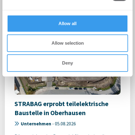
Login für den ganzen Artikel Wenn noch nicht
may combine it with other information that you’ve
registriert, erstellen Sie sich jetzt Ihren
provided to them or that they’ve collected from your use
kostenlosen Account, um auf die neusten ...
of their services.
Allow all
Allow selection
Deny
STRABAG erprobt teilelektrische
Baustelle in Oberhausen
Unternehmen
-
05.08.2026