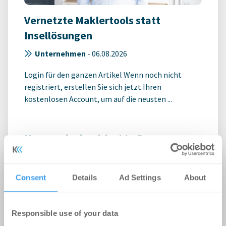
Vernetzte Maklertools statt
Insellösungen
Unternehmen
-
06.08.2026
Login für den ganzen Artikel Wenn noch nicht
registriert, erstellen Sie sich jetzt Ihren
kostenlosen Account, um auf die neusten ...
Newmark akquiriert L+P
Immobilienbewertung für sein
Valuation & Advisory-Geschäft in
Consent
Details
Ad Settings
About
Europa
Unternehmen
-
06.08.2026
Responsible use of your data
Login für den ganzen Artikel Wenn noch nicht