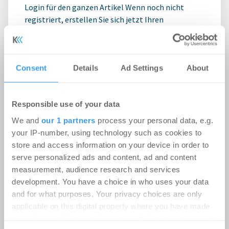
Login für den ganzen Artikel Wenn noch nicht
registriert, erstellen Sie sich jetzt Ihren
kostenlosen Account, um auf die neusten ...
Consent
Details
Ad Settings
About
Responsible use of your data
We and
our 1 partners
process your personal data, e.g.
your IP-number, using technology such as cookies to
store and access information on your device in order to
serve personalized ads and content, ad and content
measurement, audience research and services
Roland D. Schleider wird Head of
development. You have a choice in who uses your data
Business Development bei Strategis
and for what purposes. Your privacy choices are only
Personalien
-
05.08.2026
applicable on this digital property where you have made
your choices. You can change or withdraw your consent
Erweiterung des Beratungsangebots für