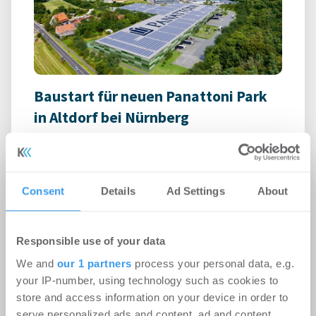
Baustart für neuen Panattoni Park
in Altdorf bei Nürnberg
Logistik | Projekte
-
06.08.2026
Login für den ganzen Artikel Wenn noch nicht
registriert, erstellen Sie sich jetzt Ihren
Consent
Details
Ad Settings
About
kostenlosen Account, um auf die neusten ...
Responsible use of your data
We and
our 1 partners
process your personal data, e.g.
your IP-number, using technology such as cookies to
store and access information on your device in order to
serve personalized ads and content, ad and content