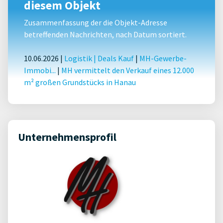
diesem Objekt
Zusammenfassung der die Objekt-Adresse
betreffenden Nachrichten, nach Datum sortiert.
10.06.2026 |
Logistik
|
Deals Kauf
|
MH-Gewerbe-
Immobi...
|
MH vermittelt den Verkauf eines 12.000
m² großen Grundstücks in Hanau
Unternehmensprofil