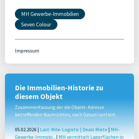
MH Gewerbe-Immobilien
Seven Colour
Impressum
Die Immobilien-Historie zu
diesem Objekt
Zusammenfassung der die Objekt-Adresse
betreffenden Nachrichten, nach Datum sortiert.
05.02.2026 |
Last-Mile-Logistic
|
Deals Miete
|
MH-
Gewerbe-Immobi...
|
MH vermittelt Lagerflächen in