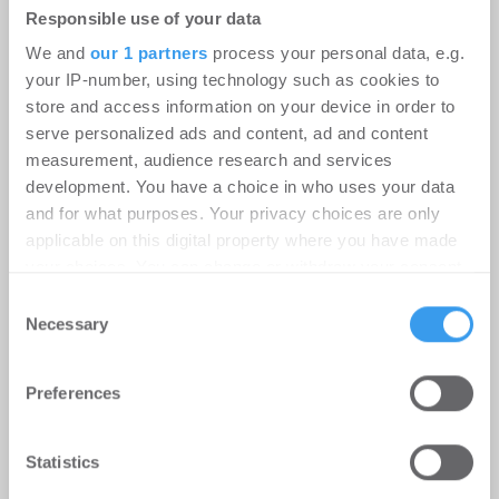
Rechenzentren: Steigende Außentemperaturen
Responsible use of your data
und immer leistungsfähigere IT-Systeme treiben
We and
our 1 partners
process your personal data, e.g.
den ...
your IP-number, using technology such as cookies to
store and access information on your device in order to
serve personalized ads and content, ad and content
Ingeborg-Warschke-Nachwuchspreis
measurement, audience research and services
2026 – Bewerbung bis 2. August
development. You have a choice in who uses your data
and for what purposes. Your privacy choices are only
möglich – Bundesbauministerin
applicable on this digital property where you have made
Verena Hubertz abermals
your choices. You can change or withdraw your consent
Schirmherrin
any time from the Cookie Declaration or by clicking on
Consent
the Privacy trigger icon.
Necessary
Selection
-
08.07.2026
Login für den ganzen Artikel Wenn noch nicht
Find out more about how your personal data is processed
registriert, erstellen Sie sich jetzt Ihren
Preferences
and set your preferences in the
details section
.
kostenlosen Account, um auf die neusten ...
We use cookies to personalise content and ads, to
Statistics
provide social media features and to analyse our traffic.