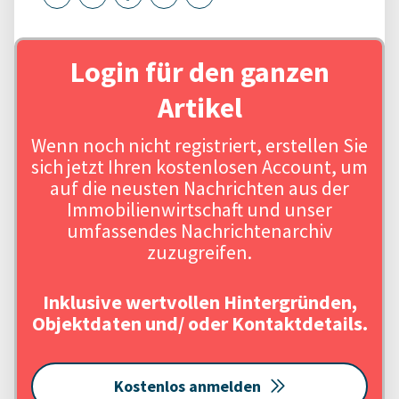
Login für den ganzen
Artikel
Wenn noch nicht registriert, erstellen Sie
sich jetzt Ihren kostenlosen Account, um
auf die neusten Nachrichten aus der
Immobilienwirtschaft und unser
umfassendes Nachrichtenarchiv
zuzugreifen.
Inklusive wertvollen Hintergründen,
Objektdaten und/ oder Kontaktdetails.
Kostenlos anmelden