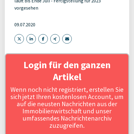
läuft bis Ende Juli - Fertigstellung für 2023
vorgesehen
09.07.2020
Login für den ganzen
Artikel
Wenn noch nicht registriert, erstellen Sie
sich jetzt Ihren kostenlosen Account, um
auf die neusten Nachrichten aus der
Immobilienwirtschaft und unser
umfassendes Nachrichtenarchiv
zuzugreifen.