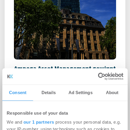
Ampega Asset Management gewinnt
ODDO BHF SE für den SKYPER
Büro | Deals Miete
-
06.08.2026
Consent
Details
Ad Settings
About
Login für den ganzen Artikel Wenn noch nicht
registriert, erstellen Sie sich jetzt Ihren
Responsible use of your data
kostenlosen Account, um auf die neusten ...
We and
our 1 partners
process your personal data, e.g.
your IP-number, using technology such as cookies to