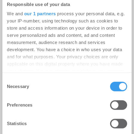
Responsible use of your data
We and
our 1 partners
process your personal data, e.g.
your IP-number, using technology such as cookies to
store and access information on your device in order to
serve personalized ads and content, ad and content
Instone Group: Starker operativer
measurement, audience research and services
Cashflow in H1; geopolitische
development. You have a choice in who uses your data
Unsicherheitsfaktoren dämpfen die
and for what purposes. Your privacy choices are only
Nachfrageerholung
applicable on this digital property where you have made
your choices. You can change or withdraw your consent
Unternehmen
-
06.08.2026
any time from the Cookie Declaration or by clicking on
Consent
the Privacy trigger icon.
Necessary
Selection
Login für den ganzen Artikel Wenn noch nicht
registriert, erstellen Sie sich jetzt Ihren
Find out more about how your personal data is processed
kostenlosen Account, um auf die neusten ...
Preferences
and set your preferences in the
details section
.
We use cookies to personalise content and ads, to
Statistics
provide social media features and to analyse our traffic.