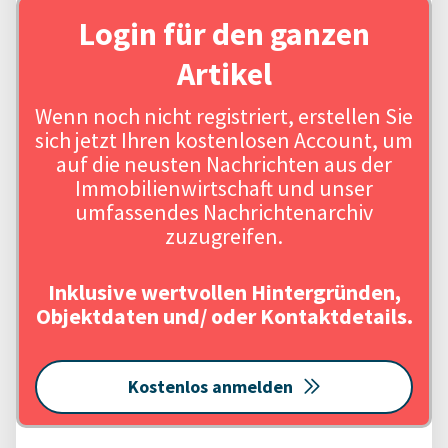
Login für den ganzen
Artikel
Wenn noch nicht registriert, erstellen Sie
sich jetzt Ihren kostenlosen Account, um
auf die neusten Nachrichten aus der
Immobilienwirtschaft und unser
umfassendes Nachrichtenarchiv
zuzugreifen.
Inklusive wertvollen Hintergründen,
Objektdaten und/ oder Kontaktdetails.
Kostenlos anmelden