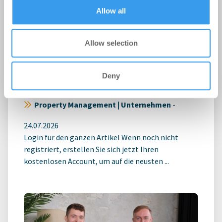
of their services.
Allow all
Allow selection
MVGM bleibt WEG-Verwalter im
Deny
FOUR Frankfurt
Property Management | Unternehmen
-
24.07.2026
Login für den ganzen Artikel Wenn noch nicht
registriert, erstellen Sie sich jetzt Ihren
kostenlosen Account, um auf die neusten ...