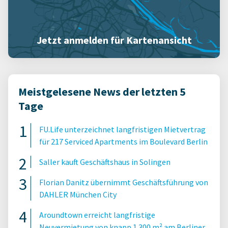
Jetzt anmelden für Kartenansicht
Meistgelesene News der letzten 5
Tage
FU.Life unterzeichnet langfristigen Mietvertrag
für 217 Serviced Apartments im Boulevard Berlin
Saller kauft Geschäftshaus in Solingen
Florian Danitz übernimmt Geschäftsführung von
DAHLER München City
Aroundtown erreicht langfristige
Neuvermietung von knapp 1.300 m² am Berliner