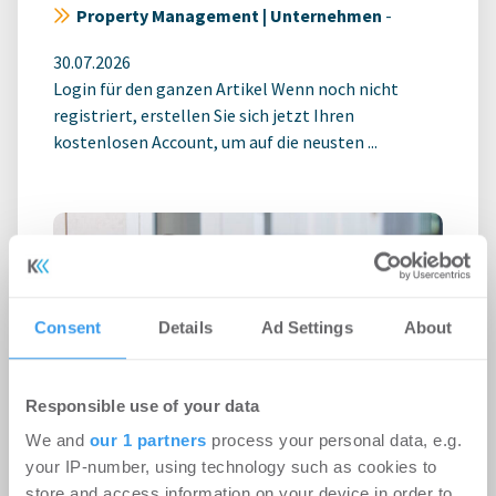
Property Management | Unternehmen
-
30.07.2026
Login für den ganzen Artikel Wenn noch nicht
registriert, erstellen Sie sich jetzt Ihren
kostenlosen Account, um auf die neusten ...
Consent
Details
Ad Settings
About
Responsible use of your data
We and
our 1 partners
process your personal data, e.g.
e+k baut Kompetenzen im Property
your IP-number, using technology such as cookies to
Management für Wohnimmobilien
store and access information on your device in order to