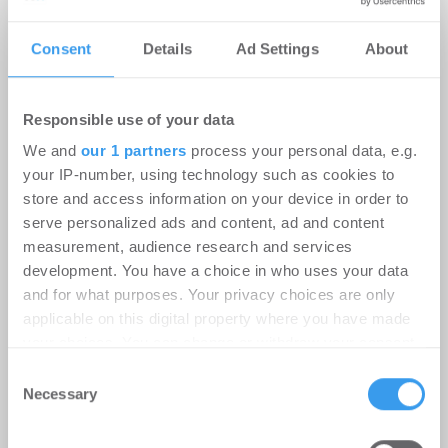
Consent
Details
Ad Settings
About
Responsible use of your data
We and
our 1 partners
process your personal data, e.g.
Baustart für neuen Panattoni Park
your IP-number, using technology such as cookies to
store and access information on your device in order to
in Altdorf bei Nürnberg
serve personalized ads and content, ad and content
Logistik | Projekte
-
06.08.2026
measurement, audience research and services
development. You have a choice in who uses your data
Login für den ganzen Artikel Wenn noch nicht
and for what purposes. Your privacy choices are only
registriert, erstellen Sie sich jetzt Ihren
applicable on this digital property where you have made
kostenlosen Account, um auf die neusten ...
your choices. You can change or withdraw your consent
any time from the Cookie Declaration or by clicking on
Consent
the Privacy trigger icon.
Necessary
Selection
Find out more about how your personal data is processed