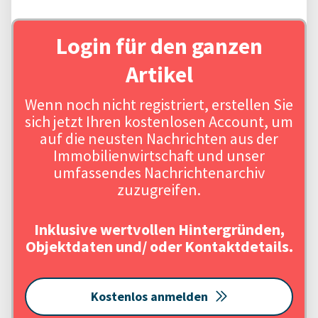
Login für den ganzen
Artikel
Wenn noch nicht registriert, erstellen Sie
sich jetzt Ihren kostenlosen Account, um
auf die neusten Nachrichten aus der
Immobilienwirtschaft und unser
umfassendes Nachrichtenarchiv
zuzugreifen.
Inklusive wertvollen Hintergründen,
Objektdaten und/ oder Kontaktdetails.
Kostenlos anmelden