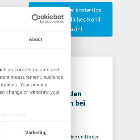
Gestalte hier kostenlos
Dein persönliches Konii-
Magazin!
About
uch as cookies to store and
ontent measurement, audience
urposes. Your privacy
reas Baumann leitet den
can change or withdraw your
eich Privatimmobilien bei
rer Immobilien
ails section
.
rsonalien
-
20.07.2026
se our traffic. We also share
Marketing
ährige Erfahrung im Neubauvertrieb und in der
ers who may combine it with