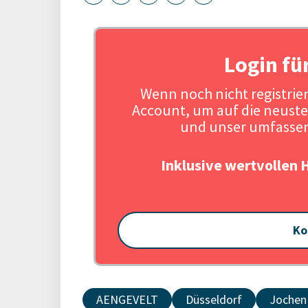
Login fü
Wenn noch nicht registriert
Account, um auf die neuste
und unser umfassen
Inklusive wertvollen 
Ko
AENGEVELT
Düsseldorf
Jochen