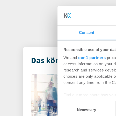
Consent
Responsible use of your dat
Das könnte Dich auch i
We and
our 1 partners
proce
access information on your d
research and services devel
Philipp Westph
choices are only applicable 
consent any time from the Coo
Gruppe als Lea
Personalien
-
03.08
Find out more about how your
Consent
Login für den ganzen A
We use cookies to personalis
Necessary
Selection
registriert, erstellen S
information about your use of