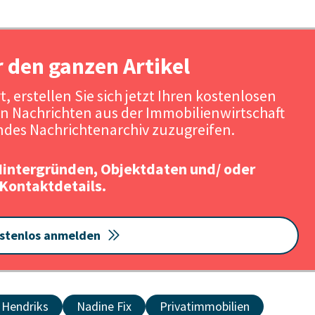
r den ganzen Artikel
, erstellen Sie sich jetzt Ihren kostenlosen
n Nachrichten aus der Immobilienwirtschaft
des Nachrichtenarchiv zuzugreifen.
Hintergründen, Objektdaten und/ oder
Kontaktdetails.
stenlos anmelden
 Hendriks
Nadine Fix
Privatimmobilien