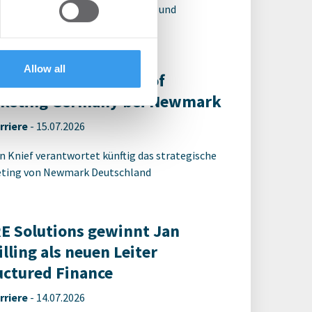
ttlung hochwertiger Immobilien und
 services.
stücke
Allow all
ion Knief wird Head of
keting Germany bei Newmark
rriere
-
15.07.2026
n Knief verantwortet künftig das strategische
ting von Newmark Deutschland
E Solutions gewinnt Jan
illing als neuen Leiter
uctured Finance
rriere
-
14.07.2026