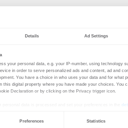
Details
Ad Settings
a
nteressieren
ss your personal data, e.g. your IP-number, using technology s
evice in order to serve personalized ads and content, ad and c
opment. You have a choice in who uses your data and for what p
al verstärkt IPH
And
on this digital property where you have made your choices. You 
kie Declaration or by clicking on the Privacy trigger icon.
sing Manager
Ber
Roh
.2026
 personal data is processed and set your preferences in the
det
Pe
rtikel Wenn noch nicht
e content and ads, to provide social media features and to analy
Preferences
Statistics
ie sich jetzt Ihren kostenlosen
Langj
 our site with our social media, advertising and analytics partn