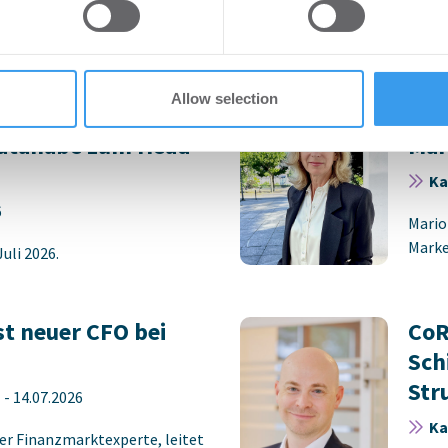
ten ...
Vermi
 provided to them or that they’ve collected from your use of their
Grund
Allow selection
tment Management
Mar
atanabe zum Head
Mar
Ka
6
Mario
Marke
uli 2026.
ist neuer CFO bei
CoR
Sch
Str
n
-
14.07.2026
Ka
ner Finanzmarktexperte, leitet