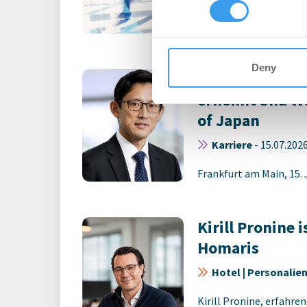
Account, um auf die neus
other information that you’ve
Deny
Savills Inves
ernennt Shu W
of Japan
Karriere
-
15.07.202
Frankfurt am Main, 15. J
Kirill Pronine 
Homaris
Hotel | Personalie
Kirill Pronine, erfahre