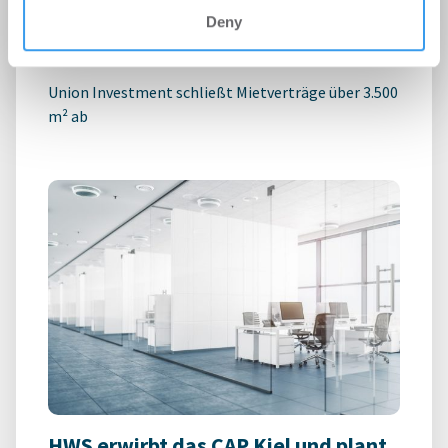
Technologiepark STEP
Deny
Büro | Deals Miete
-
06.08.2026
Union Investment schließt Mietverträge über 3.500
m² ab
HWS erwirbt das CAP Kiel und plant