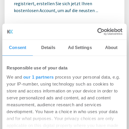
registriert, erstellen Sie sich jetzt Ihren
kostenlosen Account, um auf die neusten ...
Consent
Details
Ad Settings
About
Responsible use of your data
We and
our 1 partners
process your personal data, e.g.
your IP-number, using technology such as cookies to
store and access information on your device in order to
serve personalized ads and content, ad and content
measurement, audience research and services
Ampega Asset Management gewinnt
development. You have a choice in who uses your data
ODDO BHF SE für den SKYPER
and for what purposes. Your privacy choices are only
applicable on this digital property where you have made
Büro | Deals Miete
-
06.08.2026