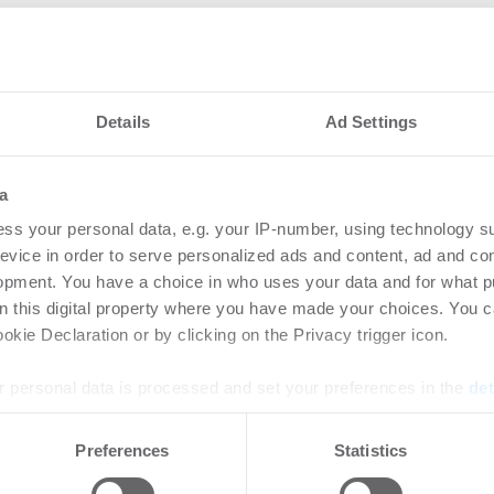
Details
Ad Settings
a
nteressieren
ss your personal data, e.g. your IP-number, using technology s
evice in order to serve personalized ads and content, ad and c
opment. You have a choice in who uses your data and for what p
et Management
Rek
on this digital property where you have made your choices. You 
 Maric zum Leiter
unt
kie Declaration or by clicking on the Privacy trigger icon.
en Vertriebs
-
31.0
 personal data is processed and set your preferences in the
det
Anhal
Steig
rtikel Wenn noch nicht
e content and ads, to provide social media features and to analy
Preferences
Statistics
leist
ie sich jetzt Ihren kostenlosen
 our site with our social media, advertising and analytics partn
ten ...
 provided to them or that they’ve collected from your use of their