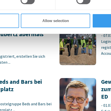
preis 2026 –
Ers
Allow selection
ch –
Sch
Hubertz abermals
-
07.0
Login
regist
Accoun
istriert, erstellen Sie sich
ten ...
ds and Bars bei
Gew
platz
zum
ED
Hostelgruppe Beds and Bars bei
-
01.0
platz ...