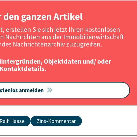
r den ganzen Artikel
, erstellen Sie sich jetzt Ihren kostenlosen
n Nachrichten aus der Immobilienwirtschaft
des Nachrichtenarchiv zuzugreifen.
Hintergründen, Objektdaten und/ oder
Kontaktdetails.
stenlos anmelden
Ralf Haase
Zins-Kommentar