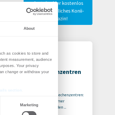
Gestalte hier kostenlos
Dein persönliches Konii-
Magazin!
About
uch as cookies to store and
ontent measurement, audience
urposes. Your privacy
ordhitze setzt Rechenzentren
can change or withdraw your
er Druck
7.2026
ails section
.
tende Hitze wird zum Risiko für Rechenzentren:
ende Außentemperaturen und immer
se our traffic. We also share
Marketing
ungsfähigere IT-Systeme treiben den ...
ers who may combine it with
 services.