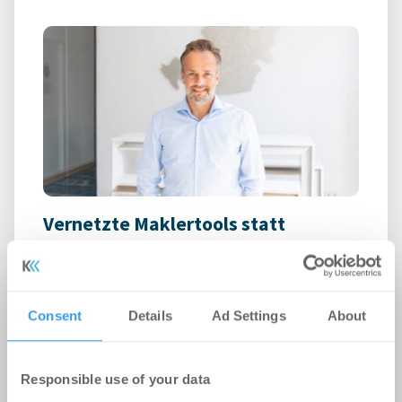
Vernetzte Maklertools statt
Insellösungen
Unternehmen
-
06.08.2026
Consent
Details
Ad Settings
About
Login für den ganzen Artikel Wenn noch nicht
registriert, erstellen Sie sich jetzt Ihren
kostenlosen Account, um auf die neusten ...
Responsible use of your data