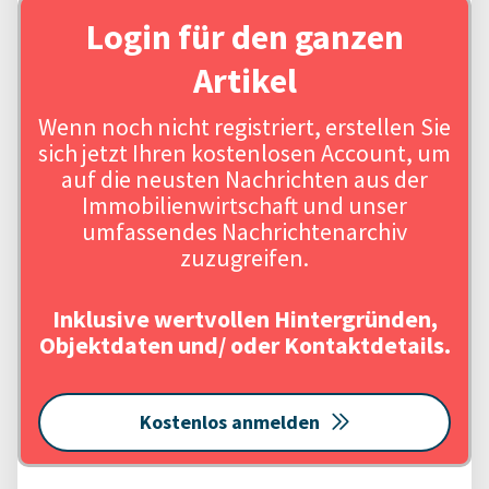
Login für den ganzen
Artikel
Wenn noch nicht registriert, erstellen Sie
sich jetzt Ihren kostenlosen Account, um
auf die neusten Nachrichten aus der
Immobilienwirtschaft und unser
umfassendes Nachrichtenarchiv
zuzugreifen.
Inklusive wertvollen Hintergründen,
Objektdaten und/ oder Kontaktdetails.
Kostenlos anmelden