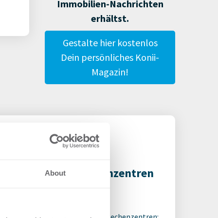
Immobilien-Nachrichten
erhältst.
Gestalte hier kostenlos
Dein persönliches Konii-
Magazin!
ordhitze setzt Rechenzentren
About
er Druck
7.2026
tende Hitze wird zum Risiko für Rechenzentren: