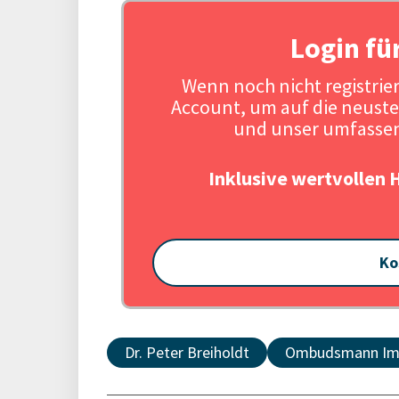
Login fü
Wenn noch nicht registriert
Account, um auf die neuste
und unser umfassen
Inklusive wertvollen 
Ko
Dr. Peter Breiholdt
Ombudsmann Im