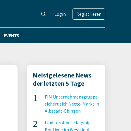
Login
Registrieren
EVENTS
Meistgelesene News
der letzten 5 Tage
FIM Unternehmensgruppe
sichert sich Netto-Markt in
Albstadt-Ebingen
Lindt eröffnet Flagship-
Boutique im Westfield