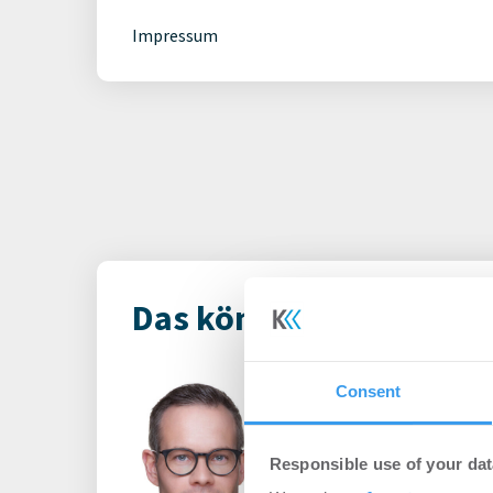
Impressum
Das könnte Dich auch i
Principal Ass
Consent
ernennt Daniel
des europäisch
Responsible use of your dat