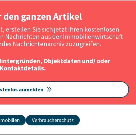
r den ganzen Artikel
, erstellen Sie sich jetzt Ihren kostenlosen
n Nachrichten aus der Immobilienwirtschaft
des Nachrichtenarchiv zuzugreifen.
Hintergründen, Objektdaten und/ oder
Kontaktdetails.
stenlos anmelden
mobilien
Verbraucherschutz