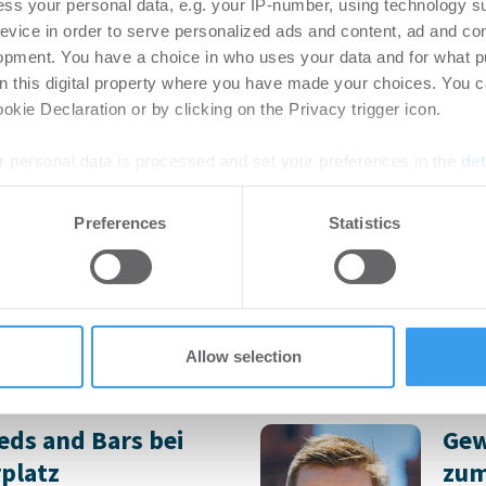
ss your personal data, e.g. your IP-number, using technology s
Steig
rtikel Wenn noch nicht
evice in order to serve personalized ads and content, ad and c
leist
ie sich jetzt Ihren kostenlosen
opment. You have a choice in who uses your data and for what p
ten ...
on this digital property where you have made your choices. You 
kie Declaration or by clicking on the Privacy trigger icon.
preis 2026 –
Ers
 personal data is processed and set your preferences in the
det
ch –
Sch
e content and ads, to provide social media features and to analy
Preferences
Statistics
Hubertz abermals
-
07.0
 our site with our social media, advertising and analytics partn
Login
 provided to them or that they’ve collected from your use of their
regist
Accoun
istriert, erstellen Sie sich
ten ...
Allow selection
ds and Bars bei
Gew
platz
zum