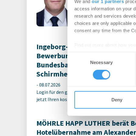
-
06.08.2026
We and
our 1 partners
proce
Login für den ganzen A
access information on your d
registriert, erstellen S
research and services devel
Account, um auf die neus
choices are only applicable 
consent any time from the Coo
Ingeborg-Warschke-Nachwuchs
Find out more about how your
Bewerbung bis 2. August mögli
Consent
We use cookies to personalis
Necessary
Selection
Bundesbauministerin Verena 
information about your use of
Schirmherrin
other information that you’ve
-
08.07.2026
Login für den ganzen Artikel Wenn noch nicht reg
jetzt Ihren kostenlosen Account, um auf die neus
Deny
MÖHRLE HAPP LUTHER berät Be
Hotelübernahme am Alexander