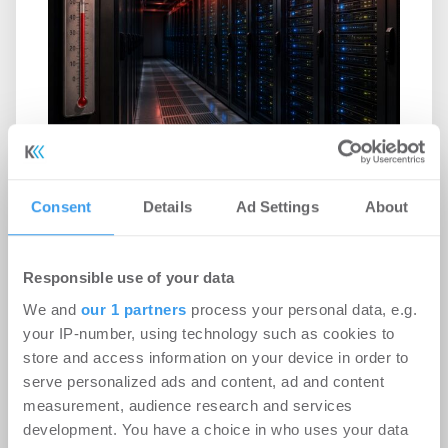
Rekordhitze setzt Rechenzentren
Consent
Details
Ad Settings
About
unter Druck
-
31.07.2026
Responsible use of your data
Anhaltende Hitze wird zum Risiko für
Rechenzentren: Steigende Außentemperaturen
We and
our 1 partners
process your personal data, e.g.
und immer leistungsfähigere IT-Systeme treiben
your IP-number, using technology such as cookies to
den ...
store and access information on your device in order to
serve personalized ads and content, ad and content
measurement, audience research and services
development. You have a choice in who uses your data
Ingeborg-Warschke-Nachwuchspreis