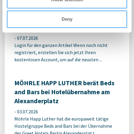
Erster Spatenstich für neuen
Deny
Schulcampus Eberswalde-Finow
-
07.07.2026
Login für den ganzen Artikel Wenn noch nicht
registriert, erstellen Sie sich jetzt Ihren
kostenlosen Account, um auf die neusten ...
MÖHRLE HAPP LUTHER berät Beds
and Bars bei Hotelübernahme am
Alexanderplatz
-
03.07.2026
Möhrle Happ Luther hat die europaweit tätige
Hostelgruppe Beds and Bars bei der Übernahme
des Greet Hotels Berlin Alexanderplatz ...