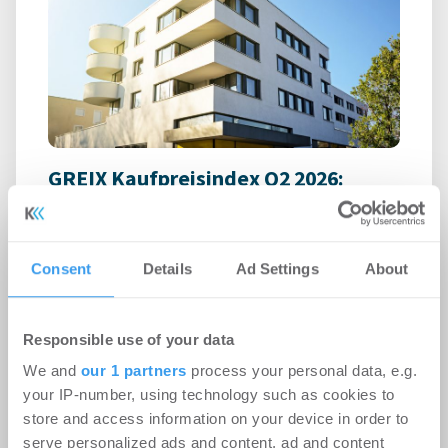
GREIX Kaufpreisindex Q2 2026:
Preisanstieg verliert an Schwung,
real sinken die Immobilienpreise im
Jahresvergleich
Consent
Details
Ad Settings
About
Wohnen | Märkte
-
06.08.2026
Responsible use of your data
Preisanstieg verliert an Schwung, real sinken die
Immobilienpreise im Jahresvergleich
We and
our 1 partners
process your personal data, e.g.
your IP-number, using technology such as cookies to
store and access information on your device in order to
serve personalized ads and content, ad and content