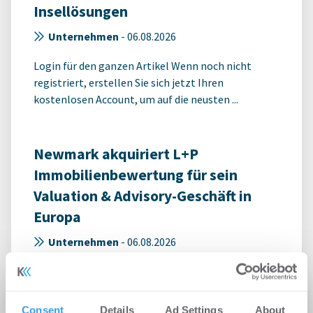
Insellösungen
Unternehmen
-
06.08.2026
Login für den ganzen Artikel Wenn noch nicht
registriert, erstellen Sie sich jetzt Ihren
kostenlosen Account, um auf die neusten ...
Newmark akquiriert L+P
Immobilienbewertung für sein
Valuation & Advisory-Geschäft in
Europa
Unternehmen
-
06.08.2026
Login für den ganzen Artikel Wenn noch nicht
registriert, erstellen Sie sich jetzt Ihren
kostenlosen Account, um auf die neusten ...
Consent
Details
Ad Settings
About