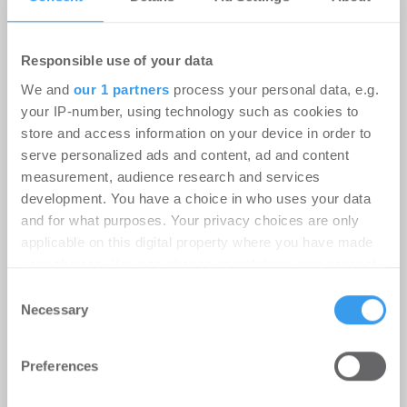
Responsible use of your data
We and
our 1 partners
process your personal data, e.g.
your IP-number, using technology such as cookies to
store and access information on your device in order to
serve personalized ads and content, ad and content
measurement, audience research and services
development. You have a choice in who uses your data
Instone Group: Starker operativer
and for what purposes. Your privacy choices are only
Cashflow in H1; geopolitische
applicable on this digital property where you have made
Unsicherheitsfaktoren dämpfen die
your choices. You can change or withdraw your consent
any time from the Cookie Declaration or by clicking on
Nachfrageerholung
Consent
the Privacy trigger icon.
Necessary
Selection
Unternehmen
-
06.08.2026
Find out more about how your personal data is processed
Login für den ganzen Artikel Wenn noch nicht
Preferences
and set your preferences in the
details section
.
registriert, erstellen Sie sich jetzt Ihren
kostenlosen Account, um auf die neusten ...