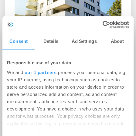
Positive Aussichten stabilisieren
Consent
Details
Ad Settings
About
Finanzierungsindex Difi
Asset Management | Unternehmen
-
Responsible use of your data
17.07.2026
We and
our 1 partners
process your personal data, e.g.
Rahmenbedingungen verbessern sich für
your IP-number, using technology such as cookies to
Kreditnehmer
store and access information on your device in order to
serve personalized ads and content, ad and content
measurement, audience research and services
development. You have a choice in who uses your data
and for what purposes. Your privacy choices are only
applicable on this digital property where you have made
your choices. You can change or withdraw your consent