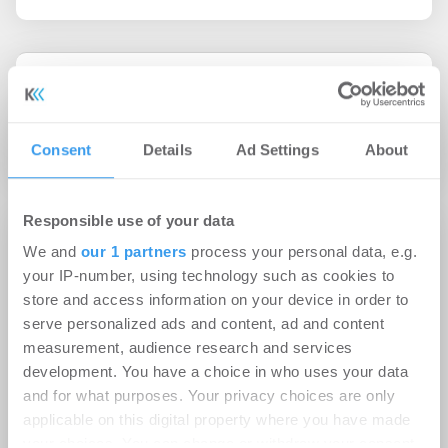
09.10.2013
Stabile politische Rahmenbedingungen
gefordert
Consent
Details
Ad Settings
About
Responsible use of your data
We and
our 1 partners
process your personal data, e.g.
your IP-number, using technology such as cookies to
store and access information on your device in order to
serve personalized ads and content, ad and content
measurement, audience research and services
development. You have a choice in who uses your data
and for what purposes. Your privacy choices are only
applicable on this digital property where you have made
your choices. You can change or withdraw your consent