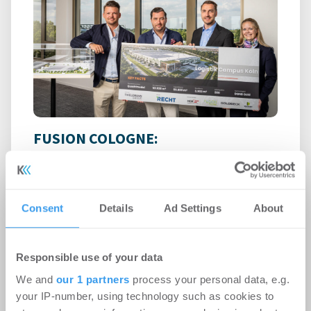
FUSION COLOGNE:
ThielemannGroup investiert in
Logistik-Campus für RECHT Logistik
Gruppe in Köln
Consent
Details
Ad Settings
About
Logistik
-
07.08.2026
Startsignal für das Bauprojekt der
Responsible use of your data
ThielemannGroup im Quartier FUSION COLOGNE
We and
our 1 partners
process your personal data, e.g.
der Häfen und Güterverkehr Köln AG (HGK) direkt
your IP-number, using technology such as cookies to
am ...