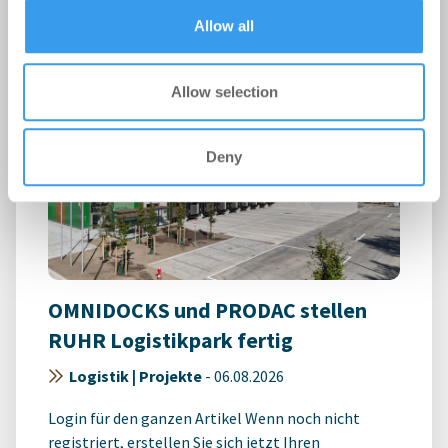
of their services.
kostenlosen Account, um auf die neusten ...
Allow all
Allow selection
Deny
OMNIDOCKS und PRODAC stellen
RUHR Logistikpark fertig
Logistik | Projekte
-
06.08.2026
Login für den ganzen Artikel Wenn noch nicht
registriert, erstellen Sie sich jetzt Ihren