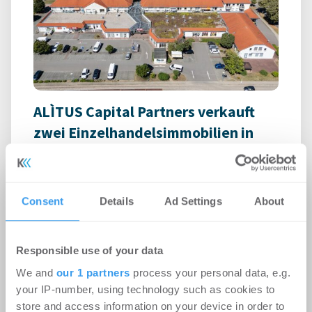
ALÌTUS Capital Partners verkauft
zwei Einzelhandelsimmobilien in
Sachsen-Anhalt
Handel | Deals Kauf
-
06.08.2026
Consent
Details
Ad Settings
About
Der Investment- und Assetmanager ALÌTUS Capital
Partners hat zwei Einzelhandelsimmobilien in
Weißenfels und Halle (Saale) an ein ...
Responsible use of your data
We and
our 1 partners
process your personal data, e.g.
your IP-number, using technology such as cookies to
store and access information on your device in order to