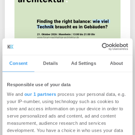
Zwischen Lowtech und Suffizienz:
Forum Nachhaltige Architektur 2026
Consent
Details
Ad Settings
About
in Mannheim
Events
-
31.07.2026
Responsible use of your data
We and
our 1 partners
process your personal data, e.g.
Login für den ganzen Artikel Wenn noch nicht
your IP-number, using technology such as cookies to
registriert, erstellen Sie sich jetzt Ihren
store and access information on your device in order to
kostenlosen Account, um auf die neusten ...
serve personalized ads and content, ad and content
measurement, audience research and services
development. You have a choice in who uses your data