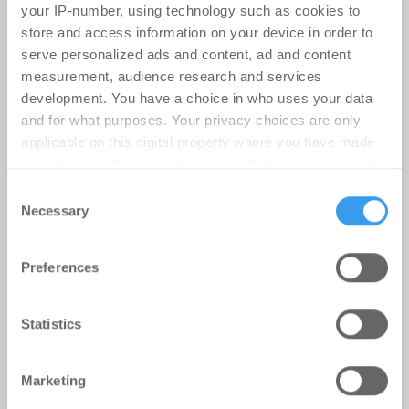
your IP-number, using technology such as cookies to
store and access information on your device in order to
serve personalized ads and content, ad and content
measurement, audience research and services
development. You have a choice in who uses your data
and for what purposes. Your privacy choices are only
applicable on this digital property where you have made
your choices. You can change or withdraw your consent
any time from the Cookie Declaration or by clicking on
Consent
the Privacy trigger icon.
Necessary
Selection
Angebotspreise für Immobilien in
Find out more about how your personal data is processed
Preferences
and set your preferences in the
details section
.
Deutschland im Überblick – April
2026
We use cookies to personalise content and ads, to
Statistics
provide social media features and to analyse our traffic.
Wohnen | Märkte
-
12.05.2026
We also share information about your use of our site with
Login für den ganzen Artikel Wenn noch nicht
Marketing
our social media, advertising and analytics partners who
registriert, erstellen Sie sich jetzt Ihren
may combine it with other information that you’ve