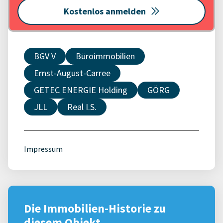
Kostenlos anmelden
BGV V
Büroimmobilien
Ernst-August-Carree
GETEC ENERGIE Holding
GÖRG
JLL
Real I.S.
Impressum
Die Immobilien-Historie zu
diesem Objekt