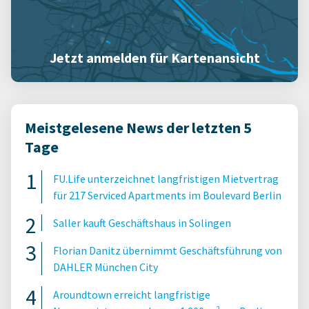
Jetzt anmelden für Kartenansicht
Meistgelesene News der letzten 5
Tage
FU.Life unterzeichnet langfristigen Mietvertrag
für 217 Serviced Apartments im Boulevard Berlin
Saller kauft Geschäftshaus in Solingen
Florian Danitz übernimmt Geschäftsführung von
DAHLER München City
Aroundtown erreicht langfristige