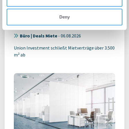
Büromieter verlängern und
expandieren im Stuttgarter
Deny
Technologiepark STEP
Büro | Deals Miete
-
06.08.2026
Union Investment schließt Mietverträge über 3.500
m² ab