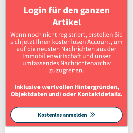
Login für den ganzen
Artikel
Wenn noch nicht registriert, erstellen Sie
sich jetzt Ihren kostenlosen Account, um
auf die neusten Nachrichten aus der
Immobilienwirtschaft und unser
umfassendes Nachrichtenarchiv
zuzugreifen.
Inklusive wertvollen Hintergründen,
Objektdaten und/ oder Kontaktdetails.
Kostenlos anmelden