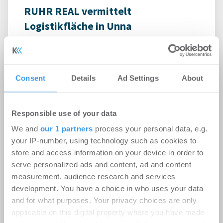
RUHR REAL vermittelt
Logistikfläche in Unna
Logistik | Deals Miete
-
06.08.2026
Login für den ganzen Artikel Wenn noch nicht
registriert, erstellen Sie sich jetzt Ihren
Consent
Details
Ad Settings
About
kostenlosen Account, um auf die neusten ...
Responsible use of your data
We and
our 1 partners
process your personal data, e.g.
your IP-number, using technology such as cookies to
store and access information on your device in order to
serve personalized ads and content, ad and content
measurement, audience research and services
development. You have a choice in who uses your data
and for what purposes. Your privacy choices are only
applicable on this digital property where you have made