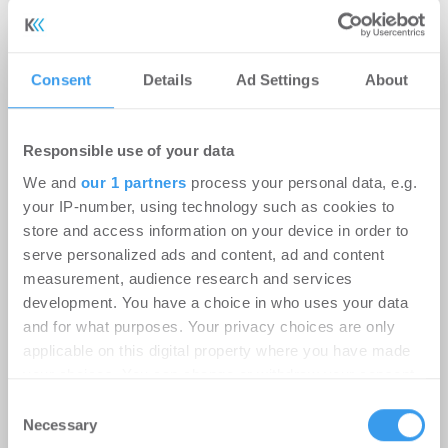
Consent
Details
Ad Settings
About
Responsible use of your data
We and
our 1 partners
process your personal data, e.g.
your IP-number, using technology such as cookies to
store and access information on your device in order to
serve personalized ads and content, ad and content
measurement, audience research and services
9.000 m² für weiteres Wachstum:
development. You have a choice in who uses your data
RUHR REAL vermittelt
and for what purposes. Your privacy choices are only
Logistikfläche in Unna
applicable on this digital property where you have made
your choices. You can change or withdraw your consent
Logistik | Deals Miete
-
06.08.2026
any time from the Cookie Declaration or by clicking on
Consent
the Privacy trigger icon.
Login für den ganzen Artikel Wenn noch nicht
Necessary
Selection