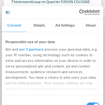
ThielemannGroup im Quartier FUSION COLOGNE
der Häfen und Güterverkehr Köln AG (HGK) direkt
am ...
Consent
Details
Ad Settings
About
Responsible use of your data
We and
our 1 partners
process your personal data, e.g.
your IP-number, using technology such as cookies to
store and access information on your device in order to
serve personalized ads and content, ad and content
measurement, audience research and services
development. You have a choice in who uses your data
9.000 m² für weiteres Wachstum:
and for what purposes. Your privacy choices are only
RUHR REAL vermittelt
applicable on this digital property where you have made
Logistikfläche in Unna
your choices. You can change or withdraw your consent
any time from the Cookie Declaration or by clicking on
Consent
Logistik | Deals Miete
-
06.08.2026