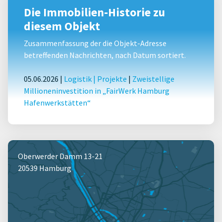
Die Immobilien-Historie zu
diesem Objekt
Zusammenfassung der die Objekt-Adresse
betreffenden Nachrichten, nach Datum sortiert.
05.06.2026 |
Logistik
|
Projekte
|
Zweistellige
Millioneninvestition in „FairWerk Hamburg
Hafenwerkstätten“
Oberwerder Damm 13-21
20539 Hamburg