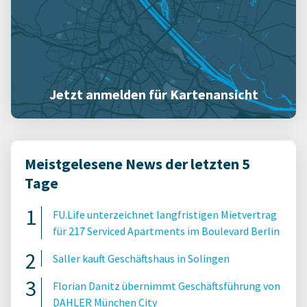
Jetzt anmelden für Kartenansicht
Meistgelesene News der letzten 5
Tage
FU.Life unterzeichnet langfristigen Mietvertrag
für 217 Serviced Apartments im Boulevard Berlin
Saller kauft Geschäftshaus in Solingen
Florian Danitz übernimmt Geschäftsführung von
DAHLER München City