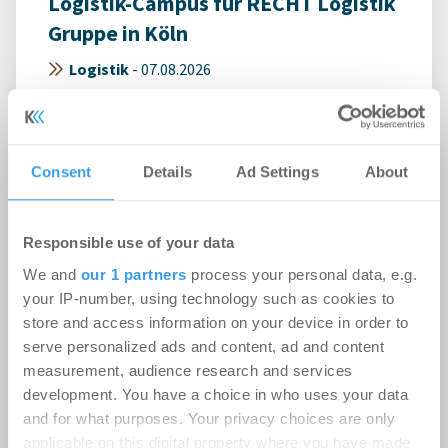
Logistik-Campus für RECHT Logistik
Gruppe in Köln
Logistik
-
07.08.2026
Startsignal für das Bauprojekt der
ThielemannGroup im Quartier FUSION COLOGNE
der Häfen und Güterverkehr Köln AG (HGK) direkt
Consent
Details
Ad Settings
About
am ...
Responsible use of your data
We and
our 1 partners
process your personal data, e.g.
your IP-number, using technology such as cookies to
store and access information on your device in order to
serve personalized ads and content, ad and content
measurement, audience research and services
development. You have a choice in who uses your data
and for what purposes. Your privacy choices are only
applicable on this digital property where you have made