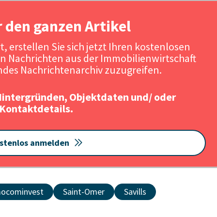
r den ganzen Artikel
, erstellen Sie sich jetzt Ihren kostenlosen
n Nachrichten aus der Immobilienwirtschaft
des Nachrichtenarchiv zuzugreifen.
Hintergründen, Objektdaten und/ oder
Kontaktdetails.
stenlos anmelden
ocominvest
Saint-Omer
Savills