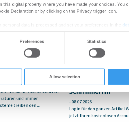
on this digital property where you have made your choices. You 
kie Declaration or by clicking on the Privacy trigger icon.
 personal data is processed and set your preferences in the
det
e content and ads, to provide social media features and to analy
Preferences
Statistics
nteressieren
 our site with our social media, advertising and analytics partn
 provided to them or that they’ve collected from your use of their
etzt Rechenzentren
Ingeborg-Warschke
Bewerbung bis 2. A
Allow selection
Bundesbauminister
Schirmherrin
zum Risiko für Rechenzentren:
raturen und immer
-
08.07.2026
steme treiben den ...
Login für den ganzen Artikel W
jetzt Ihren kostenlosen Accoun