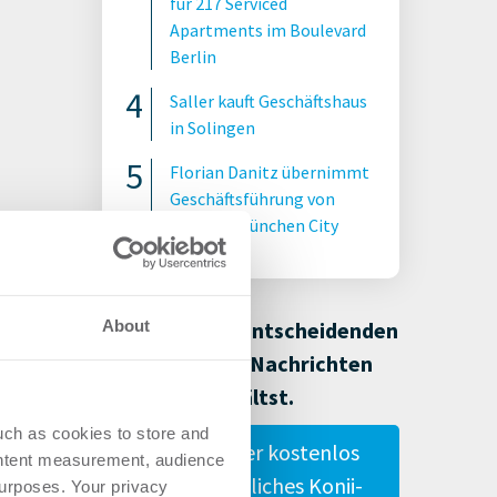
für 217 Serviced
Apartments im Boulevard
Berlin
Saller kauft Geschäftshaus
in Solingen
Florian Danitz übernimmt
Geschäftsführung von
DAHLER München City
Damit Du alle entscheidenden
About
Immobilien-Nachrichten
erhältst.
uch as cookies to store and
Gestalte hier kostenlos
ontent measurement, audience
Dein persönliches Konii-
urposes. Your privacy