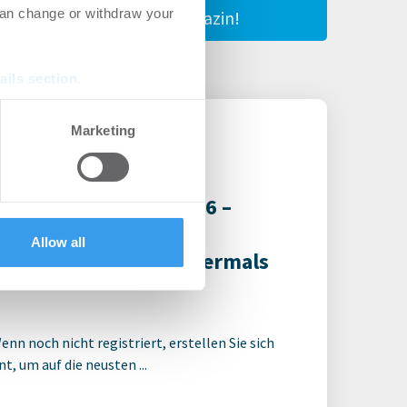
can change or withdraw your
Magazin!
ails section
.
se our traffic. We also share
Marketing
ers who may combine it with
 services.
-Nachwuchspreis 2026 –
ugust möglich –
Allow all
in Verena Hubertz abermals
enn noch nicht registriert, erstellen Sie sich
t, um auf die neusten ...