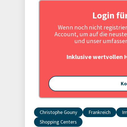
Login fü
Wenn noch nicht registriert
Account, um auf die neuste
und unser umfassen
Inklusive wertvollen 
Ko
Christophe Gouny
Frankreich
Im
Shopping Centers