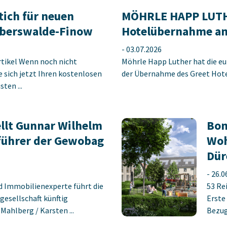
tich für neuen
MÖHRLE HAPP LUTHE
berswalde-Finow
Hotelübernahme am
-
03.07.2026
rtikel Wenn noch nicht
Möhrle Happ Luther hat die eu
ie sich jetzt Ihren kostenlosen
der Übernahme des Greet Hotel
ten ...
llt Gunnar Wilhelm
Bon
führer der Gewobag
Woh
Dür
-
26.0
d Immobilienexperte führt die
53 Re
gesellschaft künftig
Erste
ahlberg / Karsten ...
Bezug