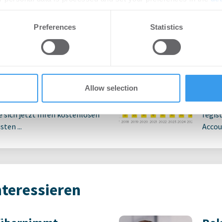
e content and ads, to provide social media features and to analy
Preferences
Statistics
ngsmarkt Hamburg
Bür
 our site with our social media, advertising and analytics partn
cherheiten bremsen
Q2-
 provided to them or that they’ve collected from your use of their
eidungen
für
7.2026
Bü
Allow selection
rtikel Wenn noch nicht
Login
ie sich jetzt Ihren kostenlosen
regist
ten ...
Accoun
nteressieren