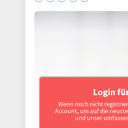
Login fü
Wenn noch nicht registriert
Account, um auf die neuste
und unser umfassen