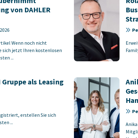
z übernimmt
Rol
ung von DAHLER
Bus
Str
.2026
Pe
rtikel Wenn noch nicht
Erwei
ie sich jetzt Ihren kostenlosen
Famil
ten ...
 Gruppe als Leasing
Ani
Ges
Han
Pe
istriert, erstellen Sie sich
ten ...
Anika
Mitgl