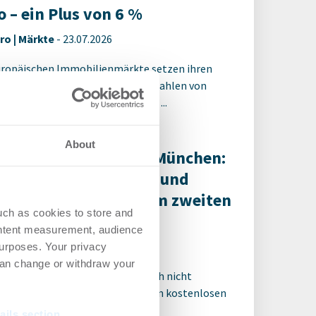
o – ein Plus von 6 %
ro | Märkte
-
23.07.2026
uropäischen Immobilienmärkte setzen ihren
ungskurs fort. Nach vorläufigen Zahlen von
s lag das Transaktionsvolumen in ...
About
overmietungsmarkt München:
tzenmiete, Leerstand und
chenumsatz steigen im zweiten
uch as cookies to store and
rtalBü
ontent measurement, audience
ro | Märkte
-
07.07.2026
urposes. Your privacy
can change or withdraw your
 für den ganzen Artikel Wenn noch nicht
riert, erstellen Sie sich jetzt Ihren kostenlosen
t, um auf die neusten ...
ails section
.