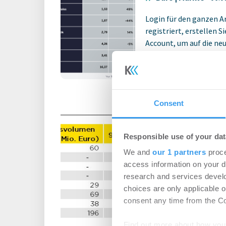
Login für den ganzen A
registriert, erstellen S
Account, um auf die neus
Consent
Immobilienin
Köln: Deutlich
Responsible use of your dat
Angebot trifft 
We and
our 1 partners
proce
selektive Nach
access information on your d
Büro | Märkte
-
07.0
research and services devel
choices are only applicable 
Login für den ganzen A
consent any time from the Coo
registriert, erstellen S
Account, um auf die neus
Find out more about how your