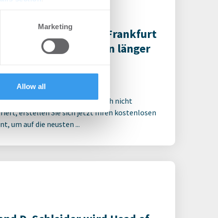
se our traffic. We also share
Marketing
overmietungsmarkt Frankfurt
ers who may combine it with
2026: Nutzer brauchen länger
 services.
 Entscheidungen
ro | Märkte
-
07.07.2026
Allow all
 für den ganzen Artikel Wenn noch nicht
riert, erstellen Sie sich jetzt Ihren kostenlosen
t, um auf die neusten ...