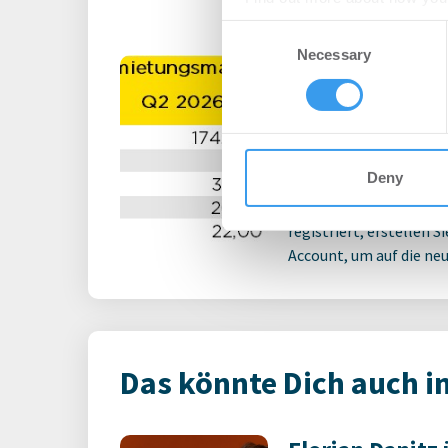
Consent
We use cookies to personalis
Necessary
Selection
Bürovermietu
information about your use of
Q2-2026: Unsi
other information that you’ve
Umzugsentsch
Büro | Märkte
-
07.0
Deny
Login für den ganzen A
registriert, erstellen S
Account, um auf die neus
Das könnte Dich auch i