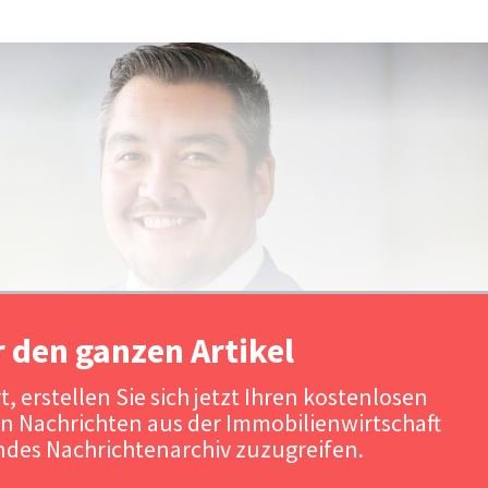
r den ganzen Artikel
, erstellen Sie sich jetzt Ihren kostenlosen
n Nachrichten aus der Immobilienwirtschaft
Quelle: Sav
des Nachrichtenarchiv zuzugreifen.