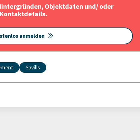
Hintergründen, Objektdaten und/ oder
Kontaktdetails.
stenlos anmelden
ement
Savills