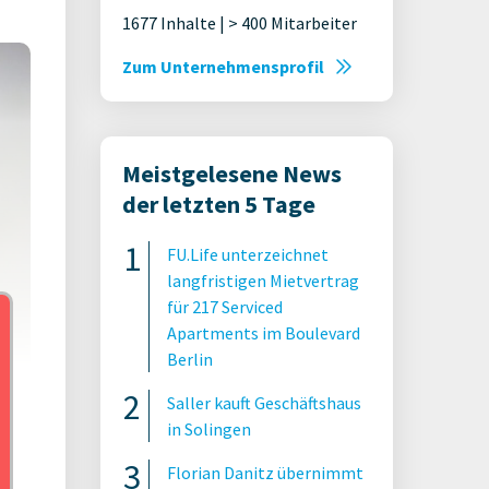
1677 Inhalte | > 400 Mitarbeiter
Zum Unternehmensprofil
Meistgelesene News
der letzten 5 Tage
FU.Life unterzeichnet
langfristigen Mietvertrag
für 217 Serviced
Apartments im Boulevard
Berlin
Saller kauft Geschäftshaus
in Solingen
ills
Florian Danitz übernimmt