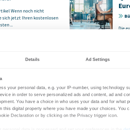
Eur
rtikel Wenn noch nicht
Bü
ie sich jetzt Ihren kostenlosen
ten ...
Die e
Erhol
Savill
Details
Ad Settings
vestmentmarkt
Bür
 gestiegenes
Spi
a
auf anhaltend
Flä
ss your personal data, e.g. your IP-number, using technology s
frage
Qua
evice in order to serve personalized ads and content, ad and c
7.2026
Bü
opment. You have a choice in who uses your data and for what p
on this digital property where you have made your choices. You 
rtikel Wenn noch nicht
Login
kie Declaration or by clicking on the Privacy trigger icon.
ie sich jetzt Ihren kostenlosen
regist
ten ...
Accoun
 personal data is processed and set your preferences in the
det