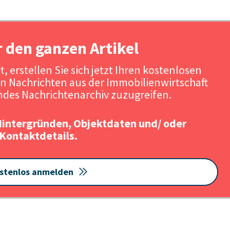
r den ganzen Artikel
, erstellen Sie sich jetzt Ihren kostenlosen
n Nachrichten aus der Immobilienwirtschaft
des Nachrichtenarchiv zuzugreifen.
Hintergründen, Objektdaten und/ oder
Kontaktdetails.
stenlos anmelden