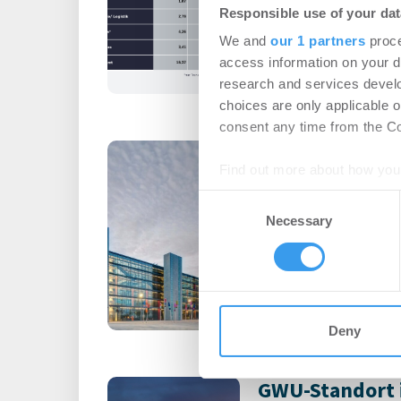
Login für den ganzen A
Responsible use of your dat
registriert, erstellen S
We and
our 1 partners
proce
Account, um auf die neus
access information on your d
research and services devel
choices are only applicable 
consent any time from the Coo
Büromieter ve
Find out more about how your
expandieren im
Consent
Technologiepa
We use cookies to personalis
Necessary
Selection
information about your use of
Büro | Deals Miete
other information that you’ve
Union Investment schli
m² ab
Deny
GWU-Standort 