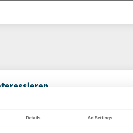
nteressieren
vestmentmarkt
Amp
August 2026
gew
Details
Ad Settings
SK
8.2026