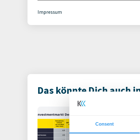
Impressum
Das könnte Dich auch i
Immobilienin
Deutschland – 
Consent
Büro | Märkte
-
06.0