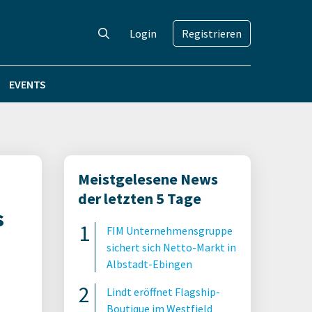
Login
Registrieren
EVENTS
Meistgelesene News
der letzten 5 Tage
s
FIM Unternehmensgruppe
sichert sich Netto-Markt in
Albstadt-Ebingen
Lindt eröffnet Flagship-
Boutique im Westfield