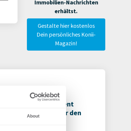
Immobilien-Nachrichten
erhältst.
Gestalte hier kostenlos
Dein persönliches Konii-
Magazin!
ega Asset Management
innt ODDO BHF SE für den
About
YPER