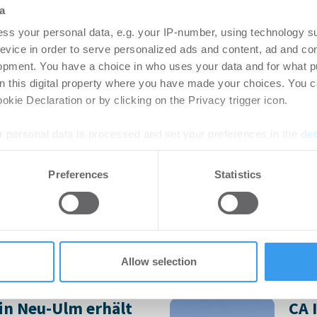
Bü
rtikel Wenn noch nicht
a
ie sich jetzt Ihren kostenlosen
Login
ss your personal data, e.g. your IP-number, using technology s
ten ...
regist
evice in order to serve personalized ads and content, ad and c
Accoun
opment. You have a choice in who uses your data and for what p
on this digital property where you have made your choices. You 
kie Declaration or by clicking on the Privacy trigger icon.
rlängern und
HWS
 personal data is processed and set your preferences in the
det
 Stuttgarter
pla
rk STEP
Neu
e content and ads, to provide social media features and to analy
Preferences
Statistics
 our site with our social media, advertising and analytics partn
-
06.08.2026
Bü
 provided to them or that they’ve collected from your use of their
eßt Mietverträge über 3.500
Revit
den p
Innens
Allow selection
in Neu-Ulm erhält
CA 