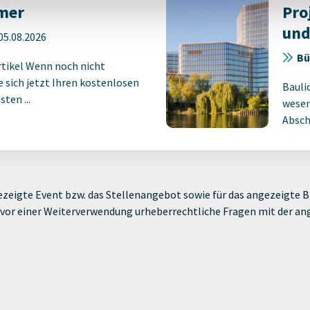
mer
Pro
und
05.08.2026
Bü
rtikel Wenn noch nicht
ie sich jetzt Ihren kostenlosen
Bauli
ten ...
wesen
Absch
zeigte Event bzw. das Stellenangebot sowie für das angezeigte Bi
ie vor einer Weiterverwendung urheberrechtliche Fragen mit der a