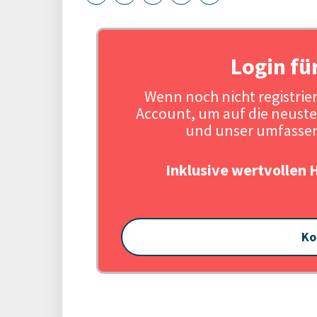
Login fü
Wenn noch nicht registriert
Account, um auf die neuste
und unser umfassen
Inklusive wertvollen 
Ko