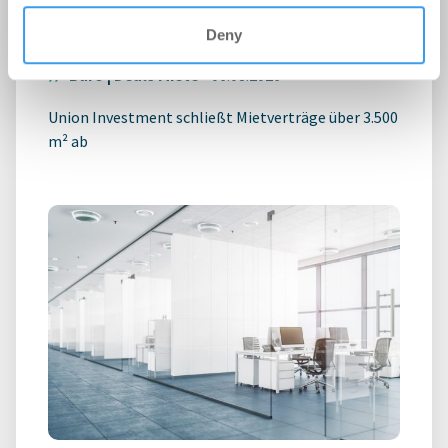
expandieren im Stuttgarter
Deny
Technologiepark STEP
Büro | Deals Miete
-
06.08.2026
Union Investment schließt Mietverträge über 3.500
m² ab