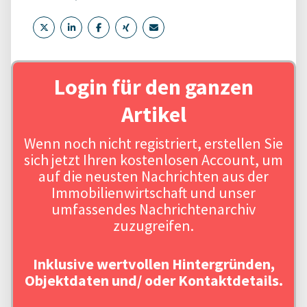
Login für den ganzen
Artikel
Wenn noch nicht registriert, erstellen Sie
sich jetzt Ihren kostenlosen Account, um
auf die neusten Nachrichten aus der
Immobilienwirtschaft und unser
umfassendes Nachrichtenarchiv
zuzugreifen.
Inklusive wertvollen Hintergründen,
Objektdaten und/ oder Kontaktdetails.