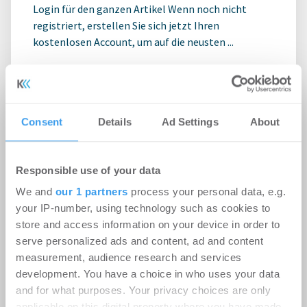
Login für den ganzen Artikel Wenn noch nicht
registriert, erstellen Sie sich jetzt Ihren
kostenlosen Account, um auf die neusten ...
Consent
Details
Ad Settings
About
Responsible use of your data
We and
our 1 partners
process your personal data, e.g.
your IP-number, using technology such as cookies to
store and access information on your device in order to
serve personalized ads and content, ad and content
measurement, audience research and services
Ampega Asset Management gewinnt
development. You have a choice in who uses your data
and for what purposes. Your privacy choices are only
ODDO BHF SE für den SKYPER
applicable on this digital property where you have made