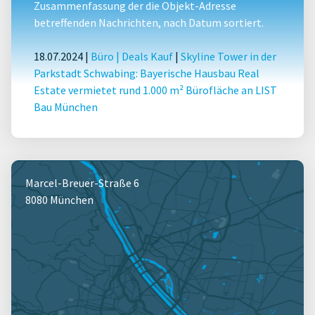
Zusammenfassung der die Objekt-Adresse
betreffenden Nachrichten, nach Datum sortiert.
18.07.2024 |
Büro
|
Deals Kauf
|
Skyline Tower in der
Parkstadt Schwabing: Bayerische Hausbau Real
Estate vermietet rund 1.000 m² Bürofläche an LIST
Bau München
Marcel-Breuer-Straße 6
8080 München