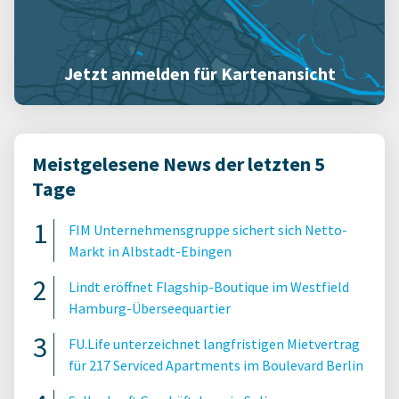
Jetzt anmelden für Kartenansicht
Meistgelesene News der letzten 5
Tage
FIM Unternehmensgruppe sichert sich Netto-
Markt in Albstadt-Ebingen
Lindt eröffnet Flagship-Boutique im Westfield
Hamburg-Überseequartier
FU.Life unterzeichnet langfristigen Mietvertrag
für 217 Serviced Apartments im Boulevard Berlin