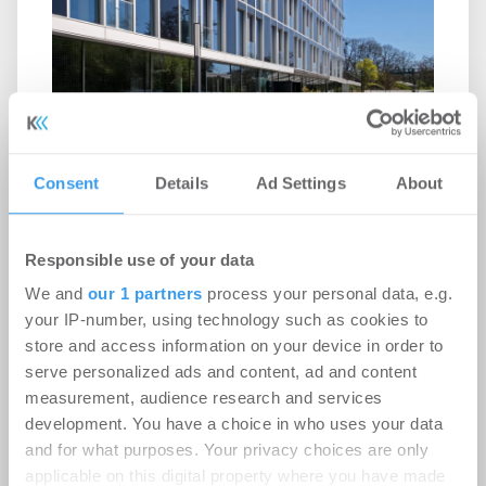
Bonn im Fokus
Consent
Details
Ad Settings
About
Büro | Märkte
-
04.05.2026
Der Bonner Immobilienmarkt verzeichnete 2025
Responsible use of your data
insgesamt steigende Investitionen, zeigte sich
We and
our 1 partners
process your personal data, e.g.
aber bei Büroimmobilien zurückhaltend.
your IP-number, using technology such as cookies to
store and access information on your device in order to
serve personalized ads and content, ad and content
measurement, audience research and services
development. You have a choice in who uses your data
and for what purposes. Your privacy choices are only
applicable on this digital property where you have made